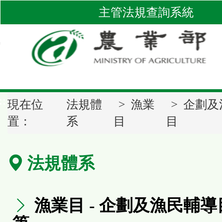
跳
主管法規查詢系統
到
主
要
內
容
區
::
塊
現在位
法規體
漁業
企劃及
置：
系
目
目
法規體系
漁業目 - 企劃及漁民輔導