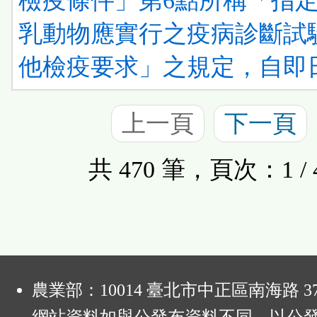
檢疫條件」第6點所稱「指
乳動物應實行之疫病診斷試
他檢疫要求」之規定，自即
上一頁
下一頁
共 470 筆，頁次：1 / 
:
農業部：10014 臺北市中正區南海路 37