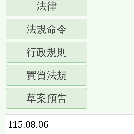
(請
法律
下
按
ENTER
(請
法規命令
下
查
按
ENTER
(請
行政規則
看
下
查
按
清
ENTER
(請
實質法規
看
下
單)
查
按
清
ENTER
(請
草案預告
看
下
單)
查
按
清
ENTER
看
115.08.06
下
單)
查