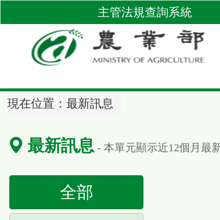
跳
主管法規查詢系統
到
主
要
內
容
區
::
塊
現在位置：
最新訊息
最新訊息
- 本單元顯示近
12
個月最
(請
全部
按