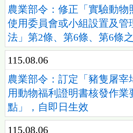
清
ENTER
農業部令：修正「實驗動物
看
單)
查
使用委員會或小組設置及管
清
看
法」第2條、第6條、第6條之
單)
清
115.08.06
單)
農業部令：訂定「豬隻屠宰
用動物福利證明書核發作業
點」，自即日生效
115.08.06