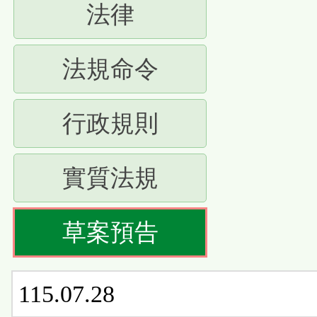
(請
法律
下
按
ENTER
(請
法規命令
下
查
按
ENTER
(請
行政規則
看
下
查
按
清
ENTER
(請
實質法規
看
下
單)
查
按
清
ENTER
(請
草案預告
看
下
單)
查
按
清
ENTER
看
115.07.28
下
單)
查