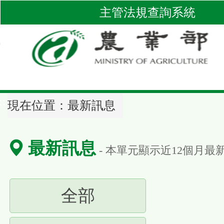
跳
主管法規查詢系統
到
主
要
內
容
區
::
塊
現在位置：
最新訊息
最新訊息
- 本單元顯示近
12
個月最
(請
全部
按