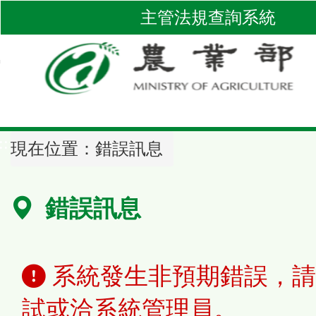
跳
主管法規查詢系統
到
主
要
內
容
區
::
塊
現在位置：
錯誤訊息
錯誤訊息
系統發生非預期錯誤，請
試或洽系統管理員。