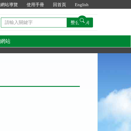
網站導覽
使用手冊
回首頁
English
請
整合查詢
輸
入
關
網站
鍵
字