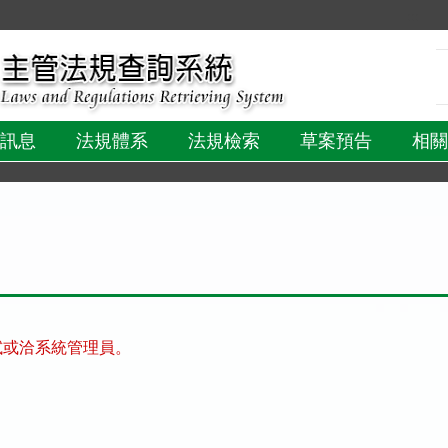
:::
訊息
法規體系
法規檢索
草案預告
相關
試或洽系統管理員。