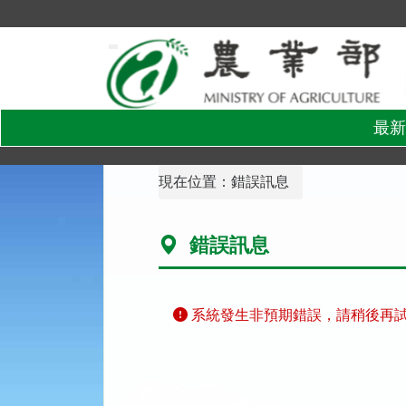
跳
到
主
要
內
容
區
塊
最新
:::
現在位置：
錯誤訊息
錯誤訊息
系統發生非預期錯誤，請稍後再