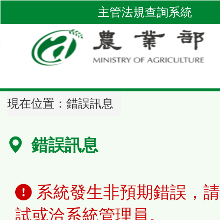
跳
主管法規查詢系統
到
主
要
內
容
區
::
塊
現在位置：
錯誤訊息
錯誤訊息
系統發生非預期錯誤，請
試或洽系統管理員。