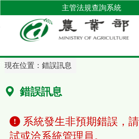
跳
主管法規查詢系統
到
主
要
內
容
區
::
塊
現在位置：
錯誤訊息
錯誤訊息
系統發生非預期錯誤，請
試或洽系統管理員。