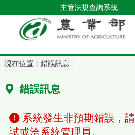
跳
主管法規查詢系統
到
主
要
內
容
區
::
塊
現在位置：
錯誤訊息
錯誤訊息
系統發生非預期錯誤，請
試或洽系統管理員。