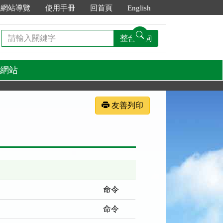
網站導覽
使用手冊
回首頁
English
請
整合查詢
輸
入
關
網站
鍵
字
友善列印
命令
命令