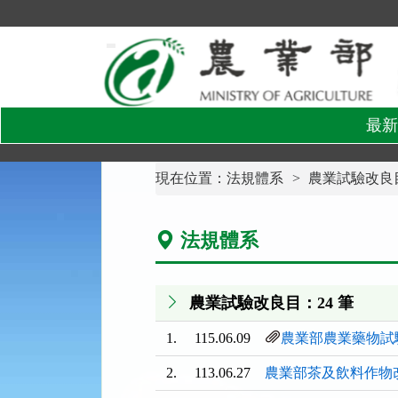
跳
到
主
要
內
容
區
塊
最新
:::
現在位置：
法規體系
農業試驗改良
法規體系
農業試驗改良目：24 筆
1.
115.06.09
農業部農業藥物試
2.
113.06.27
農業部茶及飲料作物