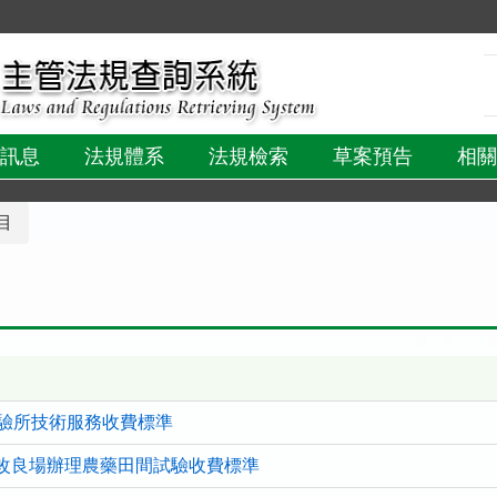
:::
訊息
法規體系
法規檢索
草案預告
相關
目
驗所技術服務收費標準
改良場辦理農藥田間試驗收費標準