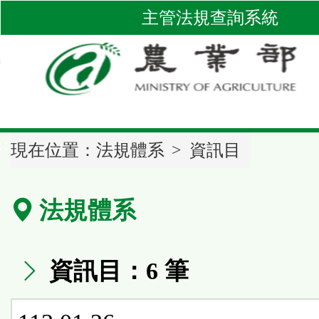
跳
主管法規查詢系統
到
主
要
內
容
區
::
塊
現在位置：
法規體系
資訊目
法規體系
資訊目：6 筆