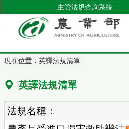
跳
主管法規查詢系統
到
主
要
內
容
區
::
塊
現在位置：
英譯法規清單
英譯法規清單
法規名稱：