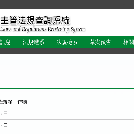
:::
訊息
法規體系
法規檢索
草案預告
相關
產規範－作物
5 日
5 日