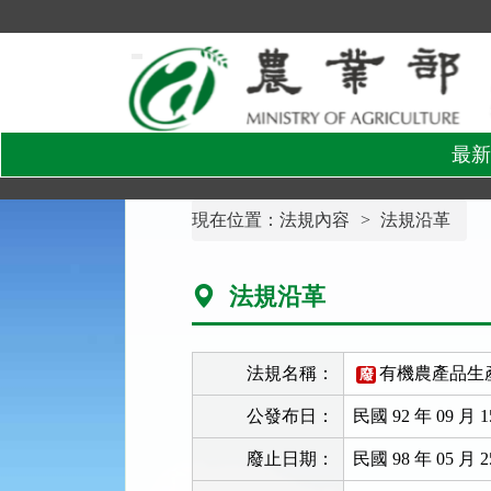
跳
到
主
要
內
容
區
塊
最新
:::
現在位置：
法規內容
法規沿革
法規沿革
法規名稱：
有機農產品生
廢
公發布日：
民國 92 年 09 月 1
廢止日期：
民國 98 年 05 月 2