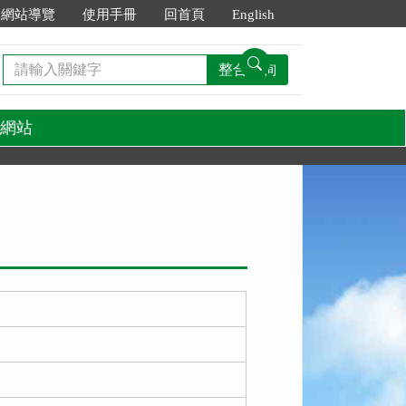
網站導覽
使用手冊
回首頁
English
請
整合查詢
輸
入
關
網站
鍵
字