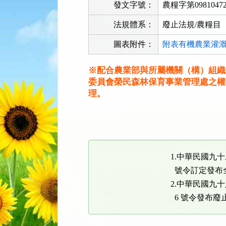
發文字號：
農糧字第0981047
法規體系：
廢止法規/農糧目
圖表附件：
附表有機農業灌溉
※配合農業部與所屬機關（構）組織
委員會榮民森林保育事業管理處之權
理。
法
規
功
能
1.中華民國九十
按
鈕
號令訂定發布全
區
2.中華民國九十
6 號令