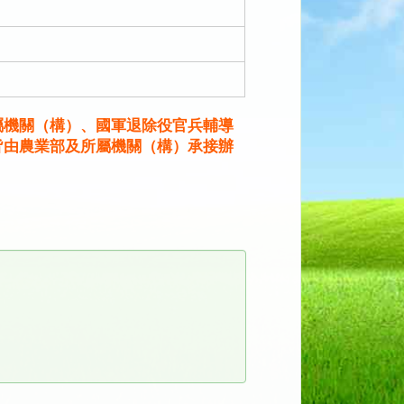
屬機關（構）、國軍退除役官兵輔導
皆由農業部及所屬機關（構）承接辦