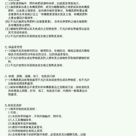
(二) 採取適當輪作、間作綠肥或適時休耕，以維護並增進地力。
(三) 施用農家自產之有機質肥料、經充分醱酵腐熟之堆肥或其他有機質
肥料，以改善土壤環境，並供應作物所需養分。有機質肥料重金屬
含量應符合本規範訂定之「有機農業灌溉水質及土壤、有機質肥料
之重金屬容許量標準」。
(四) 不允許施用化學肥料 (含微量要素) 、含有化學肥料之微生物製劑
及有機質複合肥料。
(五) 礦物性肥料應以其天然成分之型態使用，不允許經化學處理以提高
其可溶或有效性。
(六) 不允許使用任何基因改造生物之製劑及資材。
七 病蟲害管理
(一) 採輪作及其他耕作防治、物理防治、生物防治、種植忌避或共榮植
物及天然資材防治等綜合防治法，以防病蟲害發生。
(二) 不允許使用合成化學物質及對人體有害之植物性萃取物與礦物性材
料。
(三) 不允許使用任何基因改造生物之製劑及資材。
八 收穫、調製、儲藏、加工、包裝及行銷
(一) 有機農產品收穫後處理不允許添加或使用合成化學物質，也不允許
以輻射或燻蒸劑處理。
(二) 確保有機農產品不會受到非有機農產品之混雜或污染，採收過程及
其收穫後之調製、貯存、加工、包裝及行銷，均應與一般農產品分
開處理。
九 技術及資材
(一) 雜草控制技術及資材：
1 可用：
(1) 水田與旱田輪作，不同作物輪作、間作等。
(2) 人工及機械除草。
(3) 敷蓋雜草或作物殘株。
(4) 農田中飼養家禽及家畜等。
(5) 利用植物相生相剋之原理。
(6) 含有雜草種子的材料製作堆肥，必需使其充分醱酵完熟，以殺