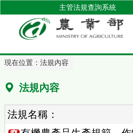
跳
主管法規查詢系統
到
主
要
內
容
區
::
塊
現在位置：
法規內容
法規內容
法規名稱：