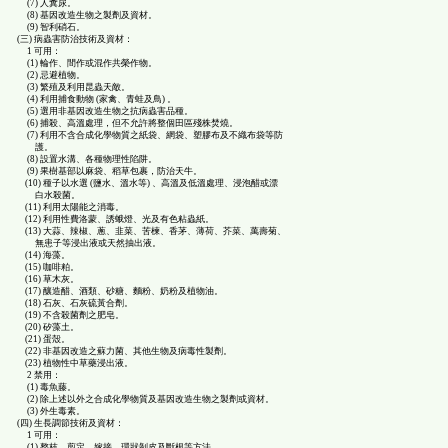
(7) 人糞尿。
(8) 基因改造生物之製劑及資材。
(9) 智利硝石。
(三) 病蟲害防治技術及資材：
1 可用：
(1) 輪作、間作或混作共榮作物。
(2) 忌避植物。
(3) 繁殖及利用昆蟲天敵。
(4) 利用捕食動物 (家禽、青蛙及鳥) 。
(5) 選用非基因改造生物之抗病蟲害品種。
(6) 捕殺、高溫處理，但不允許將整個田區殘株焚燒。
(7) 利用不含合成化學物質之紙袋、網袋、塑膠布及不織布袋等防
護。
(8) 設置水溝、各種物理性陷阱。
(9) 果樹基部以麻袋、稻草包裹，防治天牛。
(10) 種子以水選 (鹽水、溫水等) 、高溫及低溫處理、浸泡醋或漂
白水殺菌。
(11) 利用太陽能之消毒。
(12) 利用性費洛蒙、誘蛾燈、光及有色粘蟲紙。
(13) 大蒜、辣椒、蔥、韭菜、苦楝、香茅、薄荷、芥菜、萬壽菊、
無患子等浸出液或天然抽出液。
(14) 海藻。
(15) 咖啡粕。
(16) 草木灰。
(17) 釀造醋、酒類、砂糖、麵粉、奶粉及植物油。
(18) 石灰、石灰硫黃合劑。
(19) 不含殺菌劑之肥皂。
(20) 矽藻土。
(21) 蛋殼。
(22) 非基因改造之蘇力菌、其他生物及病毒性製劑。
(23) 植物性中草藥浸出液。
2 禁用：
(1) 毒魚藤。
(2) 除上述以外之合成化學物質及基因改造生物之製劑或資材。
(3) 外生毒素。
(四) 生長調節技術及資材：
1 可用：
(1) 整枝、剪定、嫁接、環狀剝皮及斷根等方法。