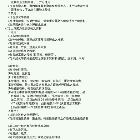
死其中所含雜草種子，方可使用。
(7) 敷蓋聚乙烯、聚丙烯及其他聚碳酸酯基產品，使用後應從土壤
清理出去，不允許在田地上焚燒。
2 禁用：
(1) 合成化學物質。
(2) 殘留農藥、輻射性物質、過量重金屬之作物殘渣及生物資材。
(3) 基因改造生物之製劑或資材。
(二) 土壤肥力改良技術及資材：
1 可用：
(1) 各種綠肥作物。
(2) 作物殘株、雜草或落葉及其所製成之堆肥。
(3) 豆粕類或米糠。
(4) 木炭、竹炭、燻炭及草木灰。
(5) 菇類栽培後之堆肥。
(6) 製糖工廠之殘渣 (甘蔗渣、糖蜜等) 。
(7) 未經化學及輻射處理之腐熟木質材料 (樹皮、鋸木屑、木片)
。
(8) 海藻。
(9) 植物性液肥。
(10) 泥炭、泥炭苔。
(11) 禽畜糞堆肥。
(12) 骨粉、魚粉、蟹殼粉、蝦殼粉、貝殼粉、蛋殼及海鳥糞。
(13) 磷礦粉、苦土石灰及含有石灰之礦物粉碎而成之資材。
(14) 麥飯石粉、蛭石粉及真珠石粉。
(15) 符合本會有機質肥料類品目編號 5-01 (植物渣粕肥料) 、品
目編號 5-02 (副產植物質肥料) 、品目編號 5-03 (魚廢物
加工肥料) 、品目編號 5-04 (動物廢渣肥料) 、品目編號 5
-07 (氮質海鳥糞肥料) 、品目編號 5-08 (禽畜糞加工肥料
) 及品目編號 5-09 (禽畜糞堆肥) 規格之產品。
2 禁用：
(1) 除上述外之化學肥料。
(2) 殘留過量農藥、重金屬、輻射性物質等之作物殘渣及生物資材
。
(3) 未經分類之都市垃圾或廢棄物。
(4) 下水道污泥。
(5) 廢紙、紙漿。
(6) 未經淨化處理及充分腐熟之家畜排泄物。