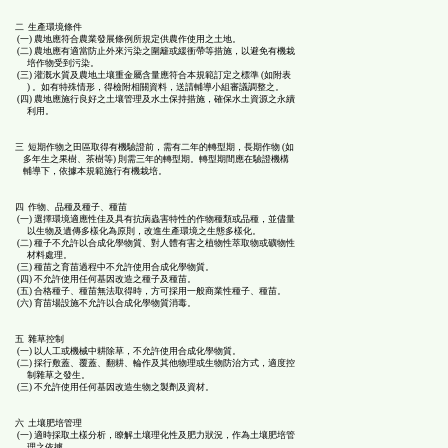
能
二 生產環境條件
(一) 農地應符合農業發展條例所規定供農作使用之土地。
(二) 農地應有適當防止外來污染之圍籬或緩衝帶等措施，以避免有機栽
培作物受到污染。
按
(三) 灌溉水質及農地土壤重金屬含量應符合本規範訂定之標準 (如附表
) 。如有特殊情形，得檢附相關資料，送請輔導小組審議調整之。
(四) 農地應施行良好之土壤管理及水土保持措施，確保水土資源之永續
利用。
鈕
三 短期作物之田區取得有機驗證前，需有二年的轉型期，長期作物 (如
多年生之果樹、茶樹等) 則需三年的轉型期。轉型期間應在驗證機構
區
輔導下，依據本規範施行有機栽培。
四 作物、品種及種子、種苗
(一) 選擇環境適應性佳及具有抗病蟲害特性的作物種類或品種，並儘量
以生物及遺傳多樣化為原則，改進生產環境之生態多樣化。
(二) 種子不允許以合成化學物質、對人體有害之植物性萃取物或礦物性
材料處理。
(三) 種苗之育苗過程中不允許使用合成化學物質。
(四) 不允許使用任何基因改造之種子及種苗。
(五) 合格種子、種苗無法取得時，方可採用一般商業性種子、種苗。
(六) 育苗場設施不允許以合成化學物質消毒。
五 雜草控制
(一) 以人工或機械中耕除草，不允許使用合成化學物質。
(二) 採行敷蓋、覆蓋、翻耕、輪作及其他物理或生物防治方式，適度控
制雜草之發生。
(三) 不允許使用任何基因改造生物之製劑及資材。
六 土壤肥培管理
(一) 適時採取土樣分析，瞭解土壤理化性及肥力狀況，作為土壤肥培管
理之依據。