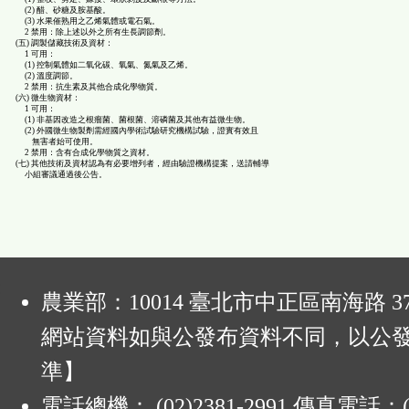
(2) 醋、砂糖及胺基酸。
(3) 水果催熟用之乙烯氣體或電石氣。
2 禁用：除上述以外之所有生長調節劑。
(五) 調製儲藏技術及資材：
1 可用：
(1) 控制氣體如二氧化碳、氧氣、氮氣及乙烯。
(2) 溫度調節。
2 禁用：抗生素及其他合成化學物質。
(六) 微生物資材：
1 可用：
(1) 非基因改造之根瘤菌、菌根菌、溶磷菌及其他有益微生物。
(2) 外國微生物製劑需經國內學術試驗研究機構試驗，證實有效且
無害者始可使用。
2 禁用：含有合成化學物質之資材。
(七) 其他技術及資材認為有必要增列者，經由驗證機構提案，送請輔導
小組審議通過後公告。
:
農業部：10014 臺北市中正區南海路 37
網站資料如與公發布資料不同，以公
準】
電話總機： (02)2381-2991 傳真電話：(0