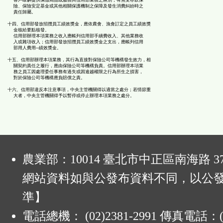
客戶瞭解提供保險商品或服務與信用部業務之區別，有無受存款保
險、保險安定基金或其他相關保護機制之保障及發生消費糾紛時之
責任歸屬。
十四、信用部發放招攬員工績效獎金，應依農會、漁會訂定之員工績效獎
金核給要點核發。
信用部辦理本項業務之收入應帳列信用部手續費收入、其他業務收
入或雜項收入；信用部發放招攬員工績效獎金之支出，應帳列信用
部用人費用─績效獎金。
十五、信用部辦理本項業務，其行為直接對保險公司等機構發生效力，相
關契約責任之履行，應由保險公司等機構負責。信用部辦理本項業
務之員工因處理委任事務有過失或因逾越權限之行為所生之損害，
對於保險公司等機構應負賠償之責。
十六、信用部違反本注意事項，中央主管機關得以適當之處分；若情節重
大者，中央主管機關得予以暫停或停止辦理本項業務之處分。
:
農業部：10014 臺北市中正區南海路 37
網站資料如與公發布資料不同，以公
準】
電話總機： (02)2381-2991 傳真電話：(0