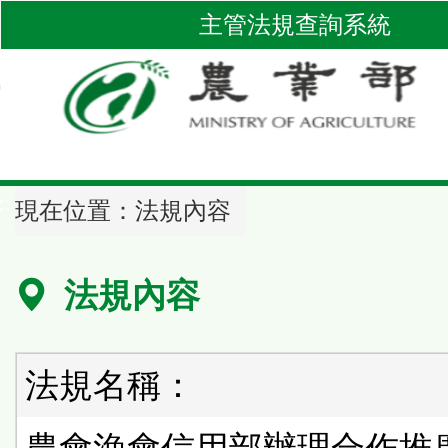
跳
主管法規查詢系統
到
主
要
內
容
區
::
塊
現在位置：
法規內容
法規內容
法規名稱：