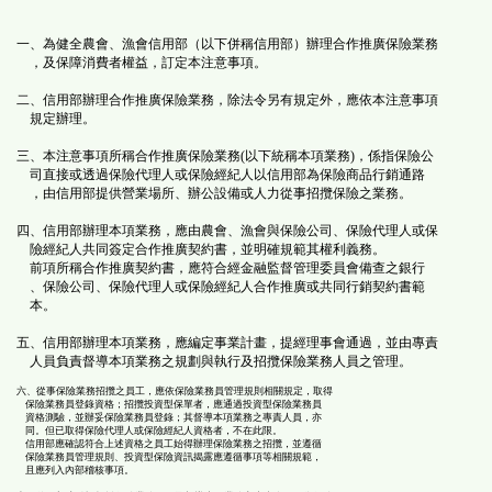
功
一、為健全農會、漁會信用部（以下併稱信用部）辦理合作推廣保險業務
，及保障消費者權益，訂定本注意事項。
能
二、信用部辦理合作推廣保險業務，除法令另有規定外，應依本注意事項
規定辦理。
按
三、本注意事項所稱合作推廣保險業務(以下統稱本項業務)，係指保險公
司直接或透過保險代理人或保險經紀人以信用部為保險商品行銷通路
鈕
，由信用部提供營業場所、辦公設備或人力從事招攬保險之業務。
四、信用部辦理本項業務，應由農會、漁會與保險公司、保險代理人或保
區
險經紀人共同簽定合作推廣契約書，並明確規範其權利義務。
前項所稱合作推廣契約書，應符合經金融監督管理委員會備查之銀行
、保險公司、保險代理人或保險經紀人合作推廣或共同行銷契約書範
本。
五、信用部辦理本項業務，應編定事業計畫，提經理事會通過，並由專責
人員負責督導本項業務之規劃與執行及招攬保險業務人員之管理。
六、從事保險業務招攬之員工，應依保險業務員管理規則相關規定，取得
保險業務員登錄資格；招攬投資型保單者，應通過投資型保險業務員
資格測驗，並辦妥保險業務員登錄；其督導本項業務之專責人員，亦
同。但已取得保險代理人或保險經紀人資格者，不在此限。
信用部應確認符合上述資格之員工始得辦理保險業務之招攬，並遵循
保險業務員管理規則、投資型保險資訊揭露應遵循事項等相關規範，
且應列入內部稽核事項。