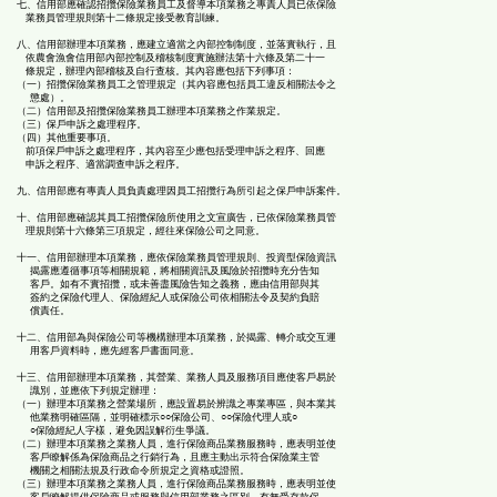
七、信用部應確認招攬保險業務員工及督導本項業務之專責人員已依保險
業務員管理規則第十二條規定接受教育訓練。
八、信用部辦理本項業務，應建立適當之內部控制制度，並落實執行，且
依農會漁會信用部內部控制及稽核制度實施辦法第十六條及第二十一
條規定，辦理內部稽核及自行查核。其內容應包括下列事項：
（一）招攬保險業務員工之管理規定（其內容應包括員工違反相關法令之
懲處）。
（二）信用部及招攬保險業務員工辦理本項業務之作業規定。
（三）保戶申訴之處理程序。
（四）其他重要事項。
前項保戶申訴之處理程序，其內容至少應包括受理申訴之程序、回應
申訴之程序、適當調查申訴之程序。
九、信用部應有專責人員負責處理因員工招攬行為所引起之保戶申訴案件。
十、信用部應確認其員工招攬保險所使用之文宣廣告，已依保險業務員管
理規則第十六條第三項規定，經往來保險公司之同意。
十一、信用部辦理本項業務，應依保險業務員管理規則、投資型保險資訊
揭露應遵循事項等相關規範，將相關資訊及風險於招攬時充分告知
客戶。如有不實招攬，或未善盡風險告知之義務，應由信用部與其
簽約之保險代理人、保險經紀人或保險公司依相關法令及契約負賠
償責任。
十二、信用部為與保險公司等機構辦理本項業務，於揭露、轉介或交互運
用客戶資料時，應先經客戶書面同意。
十三、信用部辦理本項業務，其營業、業務人員及服務項目應使客戶易於
識別，並應依下列規定辦理：
（一）辦理本項業務之營業場所，應設置易於辨識之專業專區，與本業其
他業務明確區隔，並明確標示○○保險公司、○○保險代理人或○
○保險經紀人字樣，避免因誤解衍生爭議。
（二）辦理本項業務之業務人員，進行保險商品業務服務時，應表明並使
客戶瞭解係為保險商品之行銷行為，且應主動出示符合保險業主管
機關之相關法規及行政命令所規定之資格或證照。
（三）辦理本項業務之業務人員，進行保險商品業務服務時，應表明並使