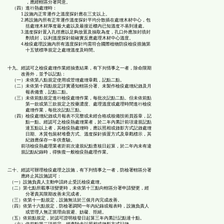
，應經轄區分署同意。
（四）進行熱處理時：
1.設施內正常運作之溫度探針應在三支以上。
2.將設施內所有正常運作溫度探針平均分散插在處理木材中心，包
括處理木材厚度最大處以及最接近櫃內已知溫度不易到達處。
3.溫度探針置入孔徑應以足夠放置及抽取為度，孔口外應加封填封
劑填封，以利溫度探針能確實反應處理木材中心溫度。
4.檢疫處理設施內所有溫度探針均需符合國際植物防疫檢疫措施第
十五號標準規定之處理溫度及時間。
十九、經認可之檢疫處理作業經抽查結果，有下列情事之一者，除命限期
改善外，並予以記點：
（一）未依第八點規定使用或管理處理章戳，記點二點。
（二）未依第十四點規定詳實通知轄區分署、未製作檢疫處理紀錄及月
報表備查，記點二點。
（三）未依前點規定進行檢疫處理作業，每批次記點二點。但未依前點
第一款或第三款規定之投藥濃度、處理溫度或處理時間進行檢疫
處理作業，每批次記點三點。
（四）檢疫處理紀錄或月報表不完整或未經合格或核備技術員簽章，記
點一點。經認可之檢疫熱處理業者，於二年內累計前項違規記點
達五點以上者，其檢疫熱處理時，應以照相或錄影方式記錄處理
日期、木質包裝材堆疊方式、溫度探針插置方式及章戳標示，其
紀錄應保存一年供查驗。
前項檢疫熱處理業者距前次違規紀點查核日起算，於二年內未有違
規記點紀錄時，得恢復一般檢疫熱處理作業。
二十、經認可辦理檢疫處理之設施，有下列情事之一者，防檢署轄區分署
應終止其設施認可：
（一）設施負責人主動申請終止受託檢疫處理。
（二）第七點所載事項變更時，未依第十三點向轄區分署申請變更，經
分署責其限期改善未完成者。
（三）依第十一點規定，設施無法於三個月內完成改善。
（四）依第十六點規定，防檢署調閱一年內紀錄或報表時，設施負責人
或管理人無正當理由規避、妨礙、拒絕。
（五）依前點規定，於認可證明核發日起算三年內累計記點達十點。