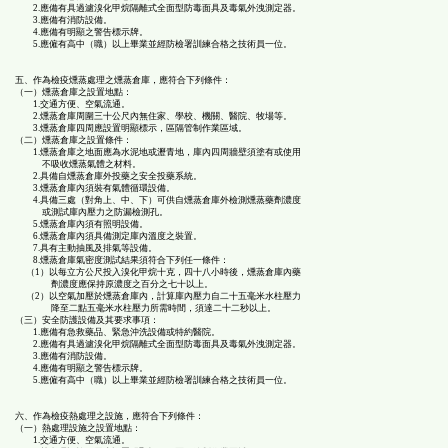
2.應備有具過濾溴化甲烷隔離式全面型防毒面具及毒氣外洩測定器。
3.應備有消防設備。
4.應備有明顯之警告標示牌。
5.應僱有高中（職）以上畢業並經防檢署訓練合格之技術員一位。
五、作為檢疫燻蒸處理之燻蒸倉庫，應符合下列條件：
（一）燻蒸倉庫之設置地點：
1.交通方便、空氣流通。
2.燻蒸倉庫周圍三十公尺內無住家、學校、機關、醫院、牧場等。
3.燻蒸倉庫四周應設置明顯標示，區隔管制作業區域。
（二）燻蒸倉庫之設置條件：
1.燻蒸倉庫之地面應為水泥地或瀝青地，庫內四周牆壁須塗有或使用
不吸收燻蒸氣體之材料。
2.具備自燻蒸倉庫外投藥之安全投藥系統。
3.燻蒸倉庫內須裝有氣體循環設備。
4.具備三處（對角上、中、下）可供自燻蒸倉庫外檢測燻蒸藥劑濃度
或測試庫內壓力之防漏檢測孔。
5.燻蒸倉庫內須有照明設備。
6.燻蒸倉庫內須具備測定庫內溫度之裝置。
7.具有主動抽風及排氣等設備。
8.燻蒸倉庫氣密度測試結果須符合下列任一條件：
（1）以每立方公尺投入溴化甲烷十克，四十八小時後，燻蒸倉庫內藥
劑濃度應保持原濃度之百分之七十以上。
（2）以空氣加壓於燻蒸倉庫內，計算庫內壓力自二十五毫米水柱壓力
降至二點五毫米水柱壓力所需時間，須達二十二秒以上。
（三）安全防護設備及其要求事項：
1.應備有急救藥品、緊急沖洗設備或特約醫院。
2.應備有具過濾溴化甲烷隔離式全面型防毒面具及毒氣外洩測定器。
3.應備有消防設備。
4.應備有明顯之警告標示牌。
5.應僱有高中（職）以上畢業並經防檢署訓練合格之技術員一位。
六、作為檢疫熱處理之設施，應符合下列條件：
（一）熱處理設施之設置地點：
1.交通方便、空氣流通。