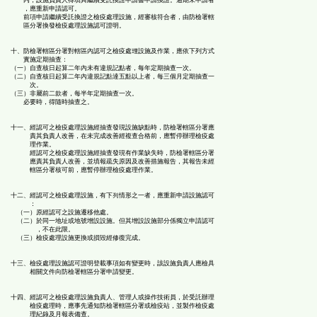
內，設施負責人得填具繼續受託換證申請書申請換證。逾期未申請者
，應重新申請認可。
前項申請繼續受託換證之檢疫處理設施，經審核符合者，由防檢署轄
區分署換發檢疫處理設施認可證明。
十、防檢署轄區分署對轄區內認可之檢疫處理設施及作業，應依下列方式
實施定期抽查：
（一）自查核日起算二年內未有違規記點者，每年定期抽查一次。
（二）自查核日起算二年內違規記點達五點以上者，每三個月定期抽查一
次。
（三）非屬前二款者，每半年定期抽查一次。
必要時，得隨時抽查之。
十一、經認可之檢疫處理設施經抽查發現設施缺點時，防檢署轄區分署應
責其負責人改善，在未完成改善經複查合格前，應暫停辦理檢疫處
理作業。
經認可之檢疫處理設施經抽查發現有作業缺失時，防檢署轄區分署
應責其負責人改善，並填報疏失原因及改善措施報告，其報告未經
轄區分署核可前，應暫停辦理檢疫處理作業。
十二、經認可之檢疫處理設施，有下列情形之一者，應重新申請設施認可
：
（一）原經認可之設施遷移他處。
（二）於同一地址或地號增設設施。但其增設設施部分係獨立申請認可
，不在此限。
（三）檢疫處理設施更換或損毀經修復完成。
十三、檢疫處理設施認可證明登載事項如有變更時，該設施負責人應檢具
相關文件向防檢署轄區分署申請變更。
十四、經認可之檢疫處理設施負責人、管理人或操作技術員，於受託辦理
檢疫處理時，應事先通知防檢署轄區分署或檢疫站，並製作檢疫處
理紀錄及月報表備查。