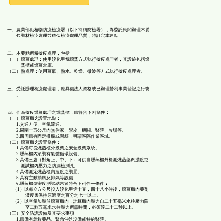
能
一、農業部動植物防疫檢疫署（以下簡稱防檢署），為委託民間辦理木質
包裝材檢疫處理並確保檢疫處理品質，特訂定本要點。
按
二、本要點所稱檢疫處理，包括：
（一）燻蒸處理：使用溴化甲烷燻蒸方式執行檢疫處理者，其設施包括燻
鈕
蒸櫃或燻蒸倉庫。
（二）熱處理：使用蒸氣、熱水、乾燥、微波等方式執行檢疫處理者。
區
三、受託辦理檢疫處理者，應具備法人資格或已辦理營利事業登記之行號
。
四、作為檢疫燻蒸處理之燻蒸櫃，應符合下列條件：
（一）燻蒸櫃之設置地點：
1.交通方便、空氣流通。
2.周圍十五公尺內無住家、學校、機關、醫院、牧場等。
3.四周應有固定柵欄或圍籬，明顯區隔作業區域。
（二）燻蒸櫃之設置條件：
1.具備可從燻蒸櫃外投藥之安全投藥系統。
2.燻蒸櫃內須裝有氣體循環設備。
3.具備三處（對角上、中、下）可供自燻蒸櫃外檢測燻蒸藥劑濃度或
測試櫃內壓力之防漏檢測孔。
4.具備測定燻蒸櫃內溫度之裝置。
5.具有主動抽風及排氣等設備。
6.燻蒸櫃氣密度測試結果須符合下列任一條件：
（1）以每立方公尺投入溴化甲烷十克，四十八小時後，燻蒸櫃內藥劑
濃度應保持原濃度之百分之七十以上。
（2）以空氣加壓於燻蒸櫃內，計算櫃內壓力自二十五毫米水柱壓力降
至二點五毫米水柱壓力所需時間，必須達二十二秒以上。
（三）安全防護設備及其要求事項：
1.應備有急救藥品、緊急沖洗設備或特約醫院。