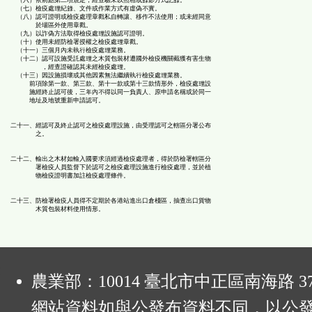
（六）依前點第二項規定，經查驗未以照相或錄影方式記錄。
（七）檢疫處理紀錄、文件或作業方式有虛偽不實。
（八）認可證明或檢疫處理章戳私自轉讓、移作不法使用；或未經同意
於場區外使用章戳。
（九）以詐偽方法取得檢疫處理設施認可證明。
（十）使用未經防檢署授權之檢疫處理章戳。
（十一）三個月內未執行檢疫處理業務。
（十二）認可設施受託處理之木質包裝材遭國外檢疫機關截獲有害生物
，經查證確認其未經檢疫處理。
（十三）因設施損壞或其他因素無法繼續執行檢疫處理業務。
前項除第一款、第三款、第十一款或第十三款情形外，檢疫處理設
施經終止認可後，三年內不得以同一負責人、原申請名稱或於同一
地址及地號重新申請認可。
二十一、經認可及終止認可之檢疫處理設施，由受理認可之轄區分署公布
之。
二十二、輸出之木材如輸入國要求須經過檢疫處理者，得於防檢署轄區分
署檢疫人員監督下於認可之檢疫處理設施進行檢疫處理，並於植
物檢疫證明書加註檢疫處理條件。
二十三、防檢署檢疫人員得不定期於各港站進出口倉棧區，抽查出口貨物
木質包裝材料使用情形。
:
農業部：10014 臺北市中正區南海路 37
網站資料如與公發布資料不同，以公