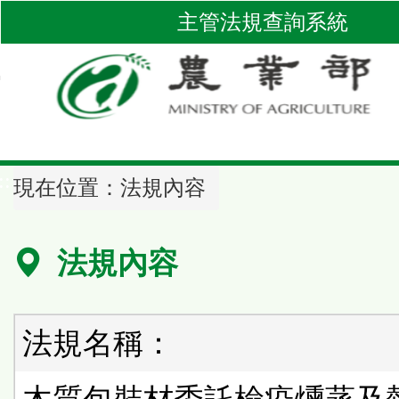
跳
主管法規查詢系統
到
主
要
內
容
區
::
塊
現在位置：
法規內容
法規內容
法規名稱：