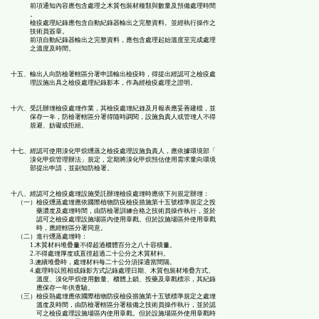
前項通知內容應包含處理之木質包裝材種類與數量及預備處理時間
。
檢疫處理紀錄應包含自動紀錄器輸出之完整資料。並經執行操作之
技術員簽章。
前項自動紀錄器輸出之完整資料，應包含處理起始溫度至完成處理
之溫度及時間。
十五、輸出人向防檢署轄區分署申請輸出檢疫時，得提出經認可之檢疫處
理設施出具之檢疫處理紀錄影本，作為經檢疫處理之證明。
十六、受託辦理檢疫處理作業，其檢疫處理紀錄及月報表應妥善建檔，並
保存一年，防檢署轄區分署得隨時調閱，設施負責人或管理人不得
規避、妨礙或拒絕。
十七、經認可使用溴化甲烷燻蒸之檢疫處理設施負責人，應依據環境部「
溴化甲烷管理辦法」規定，定期將溴化甲烷預估使用需求量向環境
部提出申請，並副知防檢署。
十八、經認可之檢疫處理設施受託辦理檢疫處理時應依下列規定辦理：
（一）檢疫燻蒸處理應依國際植物防疫檢疫措施第十五號標準規定之投
藥濃度及處理時間，由防檢署訓練合格之技術員操作執行，並於
認可之檢疫處理設施場區內使用章戳。但於設施場區外使用章戳
時，應經轄區分署同意。
（二）進行燻蒸處理時：
1.木質材料堆疊量不得超過櫃體百分之八十容積量。
2.不得處理厚度或直徑超過二十公分之木質材料。
3.連續堆疊時，處理材料每二十公分須採適當間隔。
4.處理時以照相或錄影方式記錄處理日期、木質包裝材堆疊方式、
溫度、溴化甲烷使用數量、櫃體上鎖、投藥及章戳標示，其紀錄
應保存一年供查驗。
（三）檢疫熱處理應依國際植物防疫檢疫措施第十五號標準規定之處理
溫度及時間，由防檢署轄區分署核備之技術員操作執行，並於認
可之檢疫處理設施場區內使用章戳。但於設施場區外使用章戳時