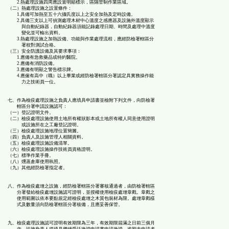
2.熱處理設施四周應設置明顯標示，區隔管制作業區域。
（二）熱處理設施之設置條件：
1.具備可加熱至五十六攝氏度以上之安全加熱及定時設備。
2.具備三支以上可偵測處理木材中心溫度之感應器及設施外溫度顯示
與自動紀錄器，自動紀錄器須能記錄處理日期、時間及處理中溫度
變化並可輸出資料。
3.熱處理設施之加熱設備、功能與作業處理流程，應經防檢署轄區分
署校對測試合格。
（三）安全防護設備及其要求事項：
1.應備有急救藥品或特約醫院。
2.應備有消防設備。
3.應備有明顯之警告標示牌。
4.應僱有高中（職）以上畢業或經防檢署轄區分署認定具實務操作能
力之技術員一位。
七、作為檢疫處理設施之負責人應填具申請書並檢附下列文件，向防檢署
轄區分署申請設施認可：
（一）登記證明文件。
（二）檢疫處理設施使用土地所有權狀影本或土地所有權人同意使用證明
或設施所在之工廠登記證明。
（三）檢疫處理設施地理位置簡圖。
（四）負責人及設施管理人相關資料。
（五）檢疫處理設施設備清單。
（六）檢疫處理設施操作技術員資格證明。
（七）標準作業手冊。
（八）燻蒸倉庫使用執照。
（九）其他經防檢署指定者。
八、作為檢疫處理之設施，經防檢署轄區分署審核通過者，由防檢署轄區
分署發給檢疫處理設施認可證明，並授權使用檢疫處理章戳。章戳之
使用範圍以依本要點規定經檢疫處理之木質包裝材為限。處理章戳樣
式及數量須向防檢署轄區分署核備，且應妥善保管。
九、檢疫處理設施認可證明有效期限為三年，有效期限屆滿之日前三個月