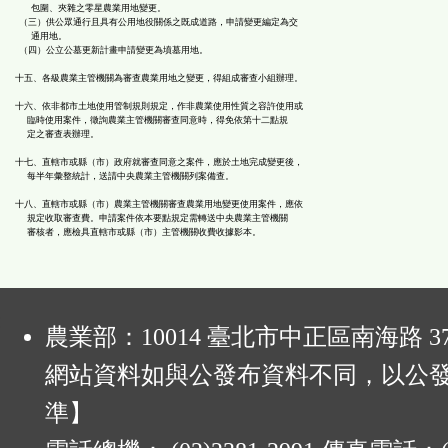
包圍、夾雜之零星農業用地變更。
（三）供公眾通行且具有公用地役關係之既成道路，申請變更編定為交
通用地。
（四）公立公墓更新計畫申請變更為墳墓用地。
十五、各級農業主管機關為審查農業用地之變更，得組成審查小組辦理。
十六、依非都市土地使用管制規則規定，作非農業使用性質之容許使用或
臨時使用案件，徵詢農業主管機關審查同意時，得免依第十二點規
定之審查表辦理。
十七、直轄市或縣（市）政府就審查同意之案件，應於土地完成變更後，
每半年彙整統計，送請中央農業主管機關列案備查。
十八、直轄市或縣（市）農業主管機關審查農業用地變更使用案件，應依
規定收取審查費。申請案件依本要點規定需轉送中央農業主管機關
審核者，應檢具直轄市或縣（市）主管機關收費收據影本。
:
農業部：10014 臺北市中正區南海路 37
網站資料如與公發布資料不同，以公
準】