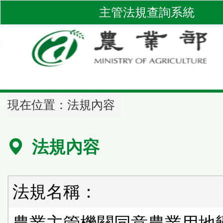
跳
主管法規查詢系統
到
主
要
內
容
區
::
塊
現在位置：
法規內容
法規內容
法規名稱：