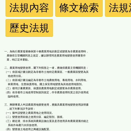
法
法規內容
條文檢索
法規
規
歷史法規
功
能
一、為執行農業發展條例第十條農業用地於劃定或變更為非農業使用時，
按
應徵得主管機關同意之規定，據以辦理同意農業用地變更使用審查作
業，特訂定本要點。
二、農業用地變更使用，屬下列情形之一者，應徵得農業主管機關同意：
鈕
（一）依區域計畫法劃定為非都市土地特定農業區、一般農業區變更為其
他使用分區。
（二）依區域計畫法編定為非都市土地農牧用地、養殖用地、水利用地、
區
林業用地、生態保護用地、國土保安用地變更為其他使用地類別。
（三）都市計畫農業區、保護區農業用地劃定或變更為非農業使用。
（四）依非都市土地使用管制規則規定，作非農業使用性質之容許使用或
臨時使用。
三、興辦事業人申請農業用地變更使用，應擬具農業用地變更使用說明書
，就下列事項詳予說明：
（一）擬申請變更之農業用地之使用現況。
（二）變更使用前後之使用分區、編定類別、面積。
（三）鄰近灌、排水系統與農業設施位置及是否使用具有農業灌溉功能之
系統作為廢污水排放使用。
（四）變更後土地使用之興建設施配置。