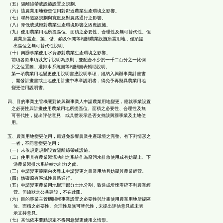
（五）隔離綠帶或設施設置之規劃。
（六）該農業用地變更使用對鄰近農業生產環境之影響。
（七）聯外道路規劃與寬度及對農路通行之影響。
（八）降低或減輕對農業生產環境影響之因應設施。
（九）使用農業用地所提區位、面積之必要性、合理性及無可替代性。但
農業所需產、製、儲、銷及休閒等相關農業設施所需用地，僅須提
出區位之無可替代性說明。
（十）興辦事業使用水資源對農業生產環境之影響。
前項各款事項以文字說明為原則，並配合不少於一千二百分之一比例
尺之位置圖、灌排水系統圖等相關圖表輔助說明。
第一項農業用地變更使用說明書應說明事項，經納入興辦事業計畫書
、開發計畫書或土地使用計畫中專章說明者，得免予再擬具農業用地
變更使用說明書。
四、目的事業主管機關對於興辦事業人申請農業用地變更，應就事業設置
之必要性與計畫使用農業用地所提區位、面積之必要性、合理性及無
可替代性，提出評估意見，或具體表示是否支持該興辦事業及土地使
用。
五、農業用地變更使用，應避免影響農業生產環境之完整。有下列情形之
一者，不同意變更使用：
（一）未依規定規劃設置隔離綠帶或設施。
（二）使用具有農業灌溉功能之系統作為廢污水排放使用或有妨礙上、下
游農業灌排水系統輸水能力之虞。
（三）申請變更範圍內夾雜未申請變更之農業用地且妨礙其農業經營。
（四）妨礙原有區域性農路通行。
（五）申請變更農業用地辦理部分土地分割，致造成坵塊零碎不利農業經
營。但線狀之公共建設，不在此限。
（六）目的事業主管機關就事業設置之必要性與計畫使用農業用地所提區
位、面積之必要性、合理性及無可替代性，未提出評估意見或未表
示支持意見。
（七）其他依本要點規定不得同意變更使用之情形。