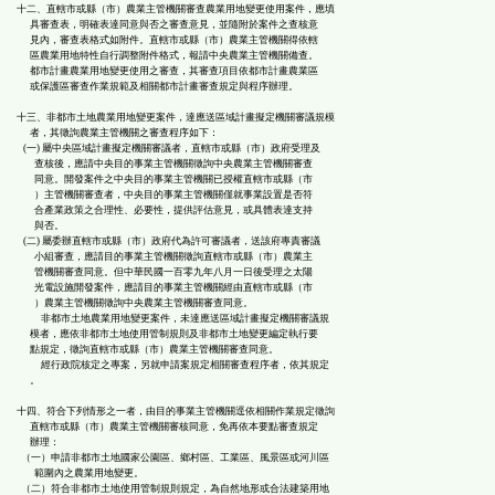
十二、直轄市或縣（市）農業主管機關審查農業用地變更使用案件，應填
具審查表，明確表達同意與否之審查意見，並隨附於案件之查核意
見內，審查表格式如附件。直轄市或縣（市）農業主管機關得依轄
區農業用地特性自行調整附件格式，報請中央農業主管機關備查。
都市計畫農業用地變更使用之審查，其審查項目依都市計畫農業區
或保護區審查作業規範及相關都市計畫審查規定與程序辦理。
十三、非都市土地農業用地變更案件，達應送區域計畫擬定機關審議規模
者，其徵詢農業主管機關之審查程序如下：
(一) 屬中央區域計畫擬定機關審議者，直轄市或縣（市）政府受理及
查核後，應請中央目的事業主管機關徵詢中央農業主管機關審查
同意。開發案件之中央目的事業主管機關已授權直轄市或縣（市
）主管機關審查者，中央目的事業主管機關僅就事業設置是否符
合產業政策之合理性、必要性，提供評估意見，或具體表達支持
與否。
(二) 屬委辦直轄市或縣（市）政府代為許可審議者，送該府專責審議
小組審查，應請目的事業主管機關徵詢直轄市或縣（市）農業主
管機關審查同意。但中華民國一百零九年八月一日後受理之太陽
光電設施開發案件，應請目的事業主管機關經由直轄市或縣（市
）農業主管機關徵詢中央農業主管機關審查同意。
非都市土地農業用地變更案件，未達應送區域計畫擬定機關審議規
模者，應依非都市土地使用管制規則及非都市土地變更編定執行要
點規定，徵詢直轄市或縣（市）農業主管機關審查同意。
經行政院核定之專案，另就申請案規定相關審查程序者，依其規定
。
十四、符合下列情形之一者，由目的事業主管機關逕依相關作業規定徵詢
直轄市或縣（市）農業主管機關審核同意，免再依本要點審查規定
辦理：
（一）申請非都市土地國家公園區、鄉村區、工業區、風景區或河川區
範圍內之農業用地變更。
（二）符合非都市土地使用管制規則規定，為自然地形或合法建築用地