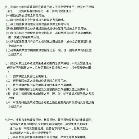
六、非都市土地特定農業區之農業用地，不同意變更使用。但符合下列情
形之一，且無前點各款情形之ㄧ者，得申請變更使用：
(一)國防或防止災害之所需用地。
(二)經行政院核定之計畫或公共建設之所需用地。
(三)依土地徵收條例規定得辦理徵收事業之所需用地。
(四)政府機關興辦之公共建設設施或提供公眾使用設施之所需用地。
(五)符合非都市土地使用管制規則規定，為自然地形或合法建築用地包
圍、夾雜之零星農業用地。
(六)供公眾通行且具有公用地役關係之既成道路，或公立公墓更新計畫
之所需用地。
(七)經中央農業主管機關核准或輔導之產、製、儲、銷等農業相關設施
之所需用地。
七、經政府核定之養殖漁業生產區範圍內之農業用地，不同意變更使用。
但符合下列情形之一，且無第五點各款情形之一者，得申請變更使用
：
（一）國防或防止災害之所需用地。
（二）經行政院核定之計畫或公共建設之所需用地。
（三）依土地徵收條例規定得辦理徵收事業之所需用地。
（四）政府機關興辦之公共建設設施或提供公眾使用設施之所需用地。
（五）農業主管機關核准或輔導之產、製、儲、銷等農業相關設施之所需
用地。
（六）可優先推動漁業經營結合綠能之區位範圍內共同升壓站及儲能設備
之所需用地。
七之一、非都市土地農牧用地、林業用地、養殖用地及都市計畫農業區、
保護區之農業用地變更作太陽光電設施使用，其變更使用面積未
達二公頃，不同意變更使用。但符合下列情形之一，且無第五點
各款情形之一者，得申請變更使用：
(一) 為自然地形或其他非農業用地所包圍、夾雜之零星農業用地。