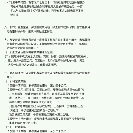
(二) 屬中華民國一百零九年七月三十一日前經台灣電力股份有限公
司核准再生能源發電設備併聯審查意見書或行政院核定「一百
零九年太陽光電6.5 GW達標計畫」列管有案之太陽光電專案推
動區域。
八、都市計畫農業區、保護區農業用地，除直轄市或縣（市）主管機關另
定有限制條件外，應依本要點規定辦理。
九、變更農業用地作與農業生產性質不相容之目的事業使用者，應配置適
當寬度之隔離綠帶或設施，並具體標繪於土地使用配置圖上。隔離綠
帶或設施之配置原則如下：
（一）配置區位應與毗鄰農業用地相緊臨。
(二）隔離綠帶或設施之設置最小寬度，除第十點規定有配置寬度者外，
至少應為一點五公尺。但直轄市、縣(市)政府依據地方特性，另定
大於一點五公尺之規定者，依其規定辦理。
十、各不同使用分區於毗鄰農業用地之區位應配置之隔離綠帶或設施寬度
如下：
（一）特定農業區：
1.變更作工業區、科學園區使用者：至少三十公尺。
2.變更作住宅社區性質、工商綜合區、廢棄物處理(含回收或貯存)
、土石採取、營建剩餘土石方處理、因擴展工業需要變更之使用
者：至少二十公尺。但有下列情形者，得配合土地規劃配置，其
面積不得少於申請事業面積之百分之三十：
(1)變更作廢棄物處理(含回收或貯存)、土石採取、營建剩餘土石
方處理，申請變更編定面積在一公頃以下。
(2)因擴展工業需要，申請變更編定面積未滿二公頃。
3.變更作其他使用者，得配合土地規劃配置，其面積不得少於申請
事業面積之百分之三十。
（二）一般農業區：
1.變更作工業區、科學園區使用者：至少二十公尺。