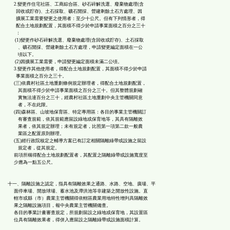
2.變更作住宅社區、工商綜合區、砂石碎解洗選、廢棄物處理(含
回收或貯存)、土石採取、礦石開採、營建剩餘土石方處理、因
擴展工業需要變更之使用者：至少十公尺。但有下列情形者，得
配合土地規劃配置，其面積不得少於申請事業面積之百分之三十
：
(1)變更作砂石碎解洗選、廢棄物處理(含回收或貯存)、土石採取
、礦石開採、營建剩餘土石方處理，申請變更編定面積在一公
頃以下。
(2)因擴展工業需要，申請變更編定面積未滿二公頃。
3.變更作其他使用者，得配合土地規劃配置，其面積不得少於申請
事業面積之百分之三十。
(三)依農村社區土地重劃條例規定辦理者，得配合土地規劃配置，
其面積不得少於申請事業面積之百分之三十。但其整體規劃確
實無法達百分之三十，經農村社區土地重劃中央主管機關同意
者，不在此限。
(四)森林區、山坡地保育區、特定專用區：各目的事業主管機關訂
有審查規範，依其規範應留設綠地或保育地等，其具有隔離效
果者，依其規定辦理；未有規定者，比照第一項第二款一般農
業區之配置原則辦理。
(五)經行政院核定之輔導方案已有訂定相關隔離綠帶或設施之留設
規定者，從其規定。
前項所稱得配合土地規劃配置者，其配置之隔離綠帶或設施寬度至
少應為一點五公尺。
十一、隔離設施之認定，指具有隔離效果之通路、水路、空地、廣場、平
面停車場、開放球場、蓄水池及滯洪池等非建築之開放性設施。直
轄市或縣（市）農業主管機關得依轄區農業用地特性增列具隔離效
果之隔離設施項目，報中央農業主管機關備查。
各目的事業計畫審查規定，所規劃留設之綠地或保育地，其設置區
位具有隔離效果者，得併入應留設之隔離綠帶或設施面積計算。