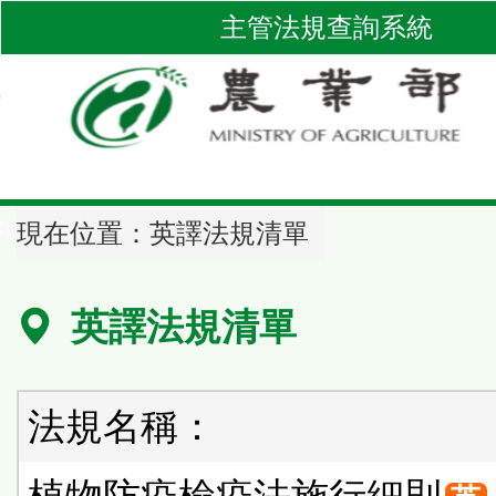
跳
主管法規查詢系統
到
主
要
內
容
區
::
塊
現在位置：
英譯法規清單
英譯法規清單
法規名稱：