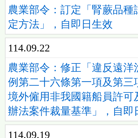
清
ENTER
農業部令：訂定「腎蕨品種
看
單)
查
定方法」，自即日生效
清
看
單)
114.09.22
清
單)
農業部令：修正「違反遠洋
例第二十六條第一項及第三
境外僱用非我國籍船員許可
辦法案件裁量基準」，自即
114.09.19