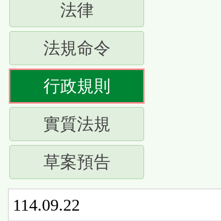
(請
法律
下
按
ENTER
(請
法規命令
下
查
按
ENTER
(請
行政規則
看
下
查
按
清
ENTER
(請
實質法規
看
下
單)
查
按
清
ENTER
(請
草案預告
看
下
單)
查
按
清
ENTER
看
114.09.22
下
單)
查