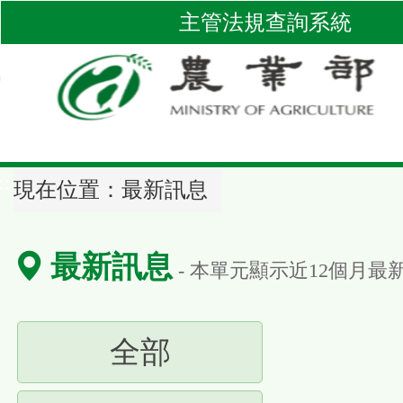
跳
主管法規查詢系統
到
主
要
內
容
區
::
塊
現在位置：
最新訊息
最新訊息
- 本單元顯示近
12
個月最
(請
全部
按