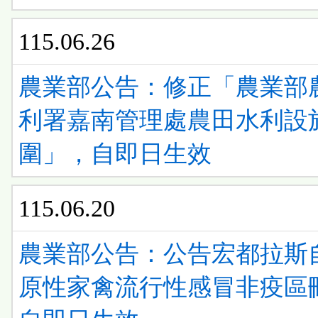
115.06.26
農業部公告：修正「農業部
利署嘉南管理處農田水利設
圍」，自即日生效
115.06.20
農業部公告：公告宏都拉斯
原性家禽流行性感冒非疫區