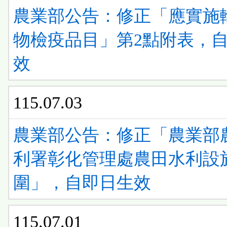
清
ENTER
農業部公告：修正「應實施
看
單)
查
物檢疫品目」第2點附表，
清
看
效
單)
清
115.07.03
單)
農業部公告：修正「農業部
利署彰化管理處農田水利設
圍」，自即日生效
115.07.01