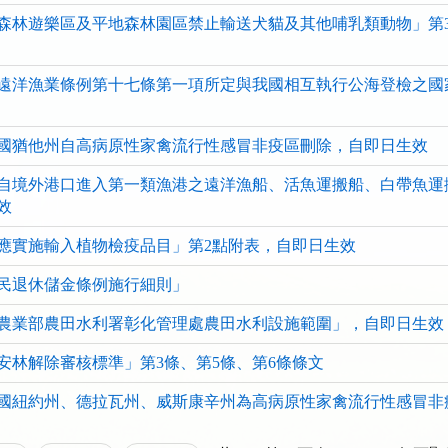
看
看
看
森林遊樂區及平地森林園區禁止輸送犬貓及其他哺乳類動物」第3點
清
清
清
單)
單)
單)
遠洋漁業條例第十七條第一項所定與我國相互執行公海登檢之國
國猶他州自高病原性家禽流行性感冒非疫區刪除，自即日生效
自境外港口進入第一類漁港之遠洋漁船、活魚運搬船、白帶魚運
效
應實施輸入植物檢疫品目」第2點附表，自即日生效
民退休儲金條例施行細則」
農業部農田水利署彰化管理處農田水利設施範圍」，自即日生效
安林解除審核標準」第3條、第5條、第6條條文
國紐約州、德拉瓦州、威斯康辛州為高病原性家禽流行性感冒非