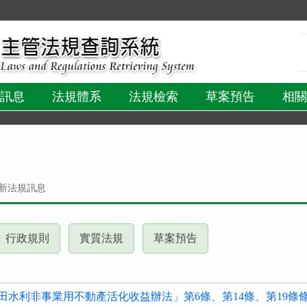
:::
訊息
法規體系
法規檢索
草案預告
相關
新法規訊息
(請
(請
(請
行政規則
實質法規
草案預告
按
按
按
下
下
下
ER
ENTER
ENTER
ENTER
田水利非事業用不動產活化收益辦法」第6條、第14條、第19條
查
查
查