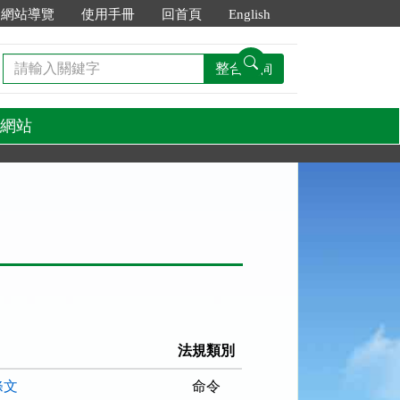
網站導覽
使用手冊
回首頁
English
請
整合查詢
輸
入
關
網站
鍵
字
法規類別
條文
命令