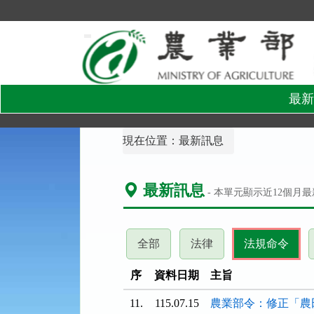
跳
到
主
要
內
容
區
塊
最新
:::
現在位置：
最新訊息
最新訊息
- 本單元顯示近
12
個月最
(請
(請
(請
全部
法律
法規命令
按
按
按
下
下
下
序
資料日期
主旨
ENTER
ENTER
ENT
11.
115.07.15
農業部令：修正「農
查
查
查