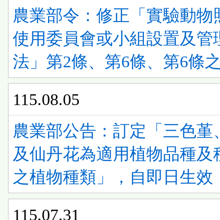
清
ENTER
農業部令：修正「實驗動物
看
單)
查
使用委員會或小組設置及管
清
看
法」第2條、第6條、第6條之
單)
清
115.08.05
單)
農業部公告：訂定「三色堇
及仙丹花為適用植物品種及
之植物種類」，自即日生效
115.07.31