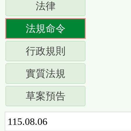
(請
法律
下
按
ENTER
(請
法規命令
下
查
按
ENTER
(請
行政規則
看
下
查
按
清
ENTER
(請
實質法規
看
下
單)
查
按
清
ENTER
(請
草案預告
看
下
單)
查
按
清
ENTER
看
115.08.06
下
單)
查