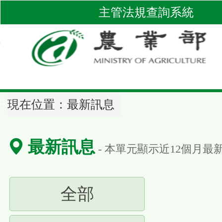
跳
主管法規查詢系統
到
主
要
內
容
區
::
塊
現在位置：
最新訊息
最新訊息
- 本單元顯示近
12
個月最
(請
全部
按