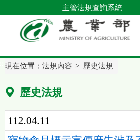
跳
主管法規查詢系統
到
主
要
內
容
區
::
塊
現在位置：
法規內容
歷史法規
歷史法規
112.04.11