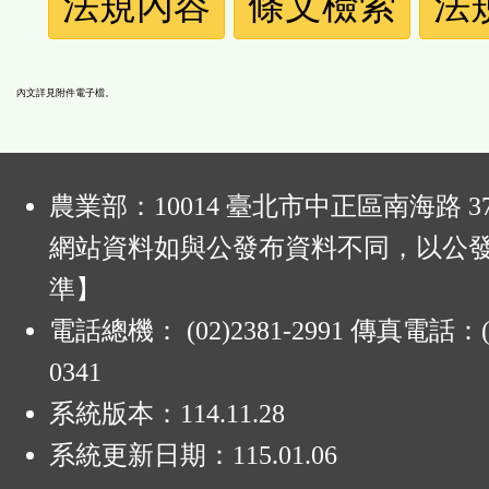
法規內容
條文檢索
法
規
功
內文詳見附件電子檔。
能
:
按
農業部：10014 臺北市中正區南海路 37
鈕
網站資料如與公發布資料不同，以公
準】
區
電話總機： (02)2381-2991 傳真電話：(0
0341
系統版本：
114.11.28
系統更新日期：
115.01.06