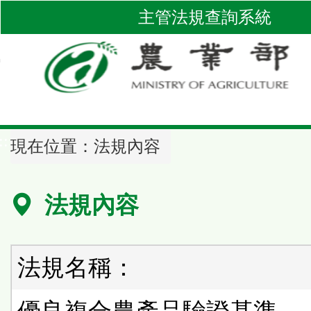
跳
主管法規查詢系統
到
主
要
內
容
區
::
塊
現在位置：
法規內容
法規內容
法規名稱：