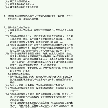
（六）研訂及執行矯正措施。
（七）確認本系統執行之有效性。
（八）建立本系統執行之文件及紀錄。
五、屠宰場應依屠宰場肉品衛生安全管制系統實施指引（如附件）製作本
系統之程序書，並確認其適用性。
六、管制小組之成立及任務：
（一）屠宰場應成立管制小組，統籌辦理第四點第二款至第八款及前點事
項。
（二）管制小組成員至少三人，應由屠宰場之負責人或其代理人，以及屠
宰線經營者、幹部、衛生管理人員或其他幹部人員組成。三條以上
屠宰線之屠宰場，每增加一線應加置管制小組成員一人。
（三）管制小組成員應參加經本部認可之屠宰衛生相關課程至少十八小時
，並領有合格證明書，且於執行管制作業從業期間應持續參加本部
認可之屠宰衛生相關專業課程，每人每三年累計至少十二小時。
（四）管制小組應以屠宰場產品（屠體、內臟、血液及其分切物）描述、
預定用途及屠宰作業流程圖所訂步驟為基礎，確認現場與屠宰作業
流程圖相符，並列出所有可能之生物性、化學性及物理性危害物質
，執行危害分析，鑑別足以影響肉品衛生安全之因子及發生頻率與
嚴重性，訂定危害物質之預防、去除及降低措施。
（五）管制小組應對每一重要管制點，訂定發生變異時之矯正措施；其措
施至少包括下列事項：
1.引起變異原因之矯正。
2.屠宰場生產之屠體、內臟、血液及其分切物等可供人食用之產品因
變異致違反相關法令規定或有危害健康之虞者，適當處置受影響之
產品。
（六）對於前款變異，於必要時，管制小組應重新執行危害分析。
（七）管制小組應每年至少進行一次屠宰場內部稽核，以確認本系統執行
之有效性。
（八）管制小組應每年至少辦理一次內部教育訓練，其時數不得少於三小
時。教育訓練應包含依畜牧法訂定之屠宰場衛生標準作業程序及本
系統相關內容。
管制小組應就前項第五款至第八款之執行，作成書面紀錄，連同相
關文件，彙整為檔案，妥善保存至少五年。所製作之書面紀錄，應