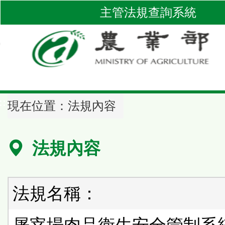
跳
主管法規查詢系統
到
主
要
內
容
區
::
塊
現在位置：
法規內容
法規內容
法規名稱：