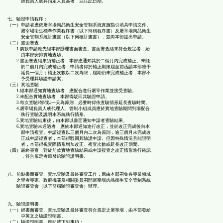
經負責人或其指定人員簽署，並註記日期。
七、驗證申請程序：
（一）申請者應依屠宰場肉品衛生安全管制系統實施指引填具申請文件、
屠宰場衛生標準作業程序書（以下簡稱程序書）及屠宰場肉品衛生
安全管制系統計畫書（以下簡稱計畫書），並向本部提出申請。
（二）書面審查：
1.前款申請應先經本部辦理書面審查。書面審查結果符合規定者，始
由本部安排實地查驗。
2.書面審查結果須補正者，本部應通知其於二個月內完成補正。未能
於二個月內完成補正者，申請者得於補正期限屆至前函請本部准予
延長一個月；補正次數以二次為限，屆期仍未完成補正者，本部不
予受理其驗證申請案。
（三）實地查驗：
1.經本部通知實地查驗者，應配合進行屠宰作業並接受查驗。
2.未配合實地查驗者，本部得駁回其驗證申請。
3.每次查驗時間以一天為原則，必要時得依查驗情形延長查驗時間。
4.屠宰場負責人或代理人、管制小組成員應於實地查驗期間到場配合
執行查驗及說明本系統執行情形。
5.實地查驗結束後，由本部以書面通知申請者查驗結果。
6.實地查驗未通過者，應依本部通知進行改正，並於改正完成後向本
部申請複查。申請複查以三個月內二次為原則，逾三個月未完成改
正或申請複查者，本部得駁回其驗證申請。但因特殊情況且能證明
者，本部得視實際情形增加改正、複查次數或延長改正期間。
（四）最終審查：對於前款實地查驗結果或申請複查之改正情形進行確認
，符合規定者應發給驗證證明書。
八、前點書面審查、實地查驗及最終審查工作，應由本部召集各專業領域
之學者專家、政府機關及相關委員召開屠宰場肉品衛生安全管制系統
驗證審查會（以下簡稱驗證審查會）辦理。
九、驗證證明書：
（一）經書面審查、實地查驗及最終審查符合規定之屠宰場，由本部發給
中英文之驗證證明書。
（二）驗證證明書，應記載下列事項：