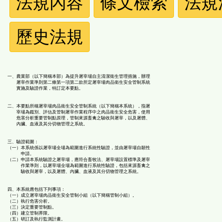
法規內容
條文檢索
法規
規
歷史法規
功
能
一、農業部（以下簡稱本部）為提升屠宰場自主清潔衛生管理措施，辦理
屠宰作業準則第二條第一項第二款所定屠宰場肉品衛生安全管制系統
按
實施及驗證作業，特訂定本要點。
二、本要點所稱屠宰場肉品衛生安全管制系統（以下簡稱本系統），指屠
鈕
宰場為鑑別、評估及管制屠宰作業程序中之肉品衛生安全危害，使用
危害分析重要管制點原理，管制來源畜禽之驗收與屠宰，以及屠體、
內臟、血液及其分切物管理之系統。
區
三、驗證範圍：
（一）本系統係以屠宰場全場為範圍進行系統性驗證，並由屠宰場自願性
申請。
（二）申請本系統驗證之屠宰場，應符合畜牧法、屠宰場設置標準及屠宰
作業準則，以屠宰場全場為範圍進行系統性驗證，包括來源畜禽之
驗收與屠宰，以及屠體、內臟、血液及其分切物管理之系統。
四、本系統應包括下列事項：
（一）成立屠宰場肉品衛生安全管制小組（以下簡稱管制小組）。
（二）執行危害分析。
（三）決定重要管制點。
（四）建立管制界限。
（五）研訂及執行監測計畫。