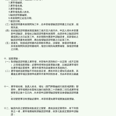
1.屠宰場編號。
2.屠宰場名稱。
3.屠宰場場址。
4.屠宰場負責人姓名。
5.驗證證明書編號。
6.有效期間之起迄日期。
7.發證日期。
（三）驗證證明書有效期間為三年，自本部核發驗證證明書之日起算，屆
期失效。
（四）前款驗證證明書效期屆滿前三個月至六個月內，申請人得向本部重
新申請驗證，新發給之驗證證明書有效期間，由原持有之驗證證明
書屆期之次日起算三年。未於期限內重新申請驗證者，其新發給之
驗證證明書有效期間，應自核發驗證證明書之日起算三年。
（五）因遺失、毀損或證明書內容異動等事由，須補發、換發證明書者，
其有效期間與原證明書相同，發證日期則為實際補發、換發證明書
之日期。
十、追蹤查驗：
（一）取得驗證證明書之屠宰場，本部每年原則執行一次定期（或不定期
）之現場追蹤查驗；必要時得增加追蹤查驗次數，以確認屠宰場符
合屠宰場設置標準、屠宰作業準則及確實依本系統執行。
（二）屠宰場經追蹤查驗不符前款規定者，應依本部之通知完成改善。其
屬違反屠宰場設置標準或屠宰作業準則情形者，另由本部依法裁處
。
十一、屠宰場名稱、負責人姓名、場址（因門牌整編或行政區域調整）變
更時，屠宰場應於依畜牧法施行細則第二十四條第二項完成屠宰場
變更登記後十五日內，向本部申請辦理驗證變更並換發驗證證明書
。
前項變更事項有查驗必要時，本部得通知屠宰場實施追蹤查驗。
十二、驗證內容之變更除前點規定之變更，應依該規定辦理外，有下列情
形之一者，屠宰場應檢附原驗證證明書，依第七點規定重新申請驗
證：