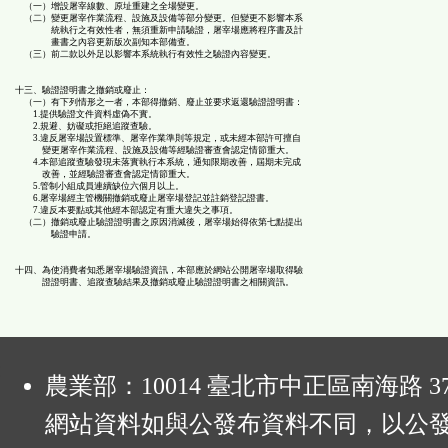
（一）增設屠宰線數、原址重建之全場變更。
（二）變更屠宰作業流程、設施及設備等部分變更。但變更不影響本系
統執行之有效性者，無須重新申請驗證，屠宰場應將程序書及計
畫書之內容更新版次副知本部備查。
（三）前二款以外足以影響本系統執行有效性之驗證內容變更。
十三、驗證證明書之撤銷或廢止：
（一）有下列情形之一者，本部得撤銷、廢止並要求返還驗證證明書：
1.提供驗證文件資料虛偽不實。
2.規避、妨礙或拒絕追蹤查驗。
3.違反屠宰場設置標準、屠宰作業準則等規定，或未經本部許可擅自
變更屠宰作業流程、設施及設備等經驗證審查會認定情節重大。
4.本部追蹤查驗發現未落實執行本系統，通知限期改善，屆期未完成
改善，並經驗證審查會認定情節重大。
5.管制小組成員連續缺位六個月以上。
6.屠宰場經主管機關撤銷或廢止屠宰場登記並註銷登記證書。
7.違反本要點或其他經本部認定有重大違失之事項。
（二）撤銷或廢止驗證證明書之原因消滅後，屠宰場始得依第七點提出
驗證申請。
十四、為使消費者知悉屠宰場驗證資訊，本部應於網站公開屠宰場取得驗
證證明書、追蹤查驗結果及撤銷或廢止驗證證明書之相關資訊。
:
農業部：10014 臺北市中正區南海路 37
網站資料如與公發布資料不同，以公