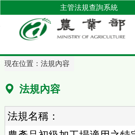
跳
主管法規查詢系統
到
主
要
內
容
區
::
塊
現在位置：
法規內容
法規內容
法規名稱：