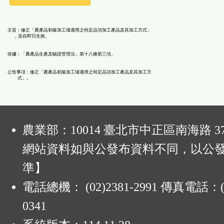
能
主旨：修正「農產品初級加工場適用之特定品項加工產品及其加工方式」
，並自即日生效。
按
依據：「農產品生產及驗證管理法」第十八條第三項。
鈕
公告事項：修正「農產品初級加工場適用之特定品項加工產品及其加工方
式」。
區
:
農業部：10014 臺北市中正區南海路 37
網站資料如與公發布資料不同，以公
準】
電話總機： (02)2381-2991 傳真電話：(0
0341