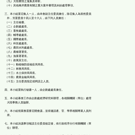
（九）大陸農情之蒐集及研析。
（十）其他兩岸農業有關之重大案件審理及糾紛處理事項。
三、本小組置召集人一人，由本會副主任委員兼任，除召集人為當然委員
外，另置委員十四人至十六人，由下列人員兼任：
（一）主任秘書。
（二）企劃處處長。
（三）畜牧處處長。
（四）輔導處處長。
（五）國際處處長。
（六）科技處處長。
（七）農田水利處處長。
（八）農糧署署長。
（九）漁業署署長。
（十）政風室主任。
（十一）動植物防疫檢疫局局長。
（十二）林務局局長。
（十三）水土保持局局長。
（十四）農業金融局局長。
（十五）主任委員指定或聘請之人員。
四、本小組置執行秘書一人，由企劃處處長兼任。
五、本小組幕僚工作由企劃處經濟研究科辦理，各相關機關（單位）處理
大陸事務人員協辦。
六、本小組視業務需要召開會議，並得邀請產、官、學界相關專業人員列
席。
七、本小組決議事項報請主任委員核定後，依行政程序分行有關機關（單
位）辦理。