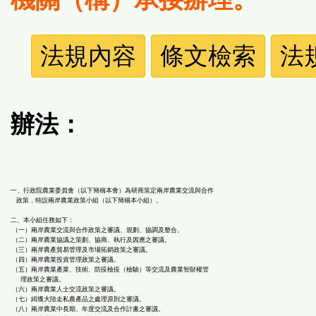
法
法規內容
條文檢索
法
規
功
辦法：
能
按
一、行政院農業委員會（以下簡稱本會）為研商策定兩岸農業交流與合作
政策，特設兩岸農業政策小組（以下簡稱本小組）。
鈕
二、本小組任務如下：
（一）兩岸農業交流與合作政策之審議、規劃、協調及整合。
區
（二）兩岸農業協議之策劃、協商、執行及因應之審議。
（三）兩岸農產貿易管理及市場拓銷政策之審議。
（四）兩岸農業投資管理政策之審議。
（五）兩岸農業產業、技術、防疫檢疫（檢驗）等交流及農業智財權管
理政策之審議。
（六）兩岸農業人士交流政策之審議。
（七）緝獲大陸走私農產品之處理原則之審議。
（八）兩岸農業中長期、年度交流及合作計畫之審議。