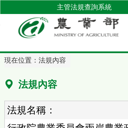
跳
主管法規查詢系統
到
主
要
內
容
區
::
塊
現在位置：
法規內容
法規內容
法規名稱：