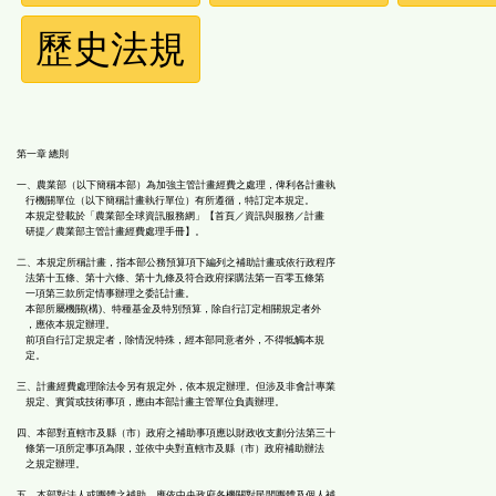
規
歷史法規
功
能
按
第一章 總則
一、農業部（以下簡稱本部）為加強主管計畫經費之處理，俾利各計畫執
行機關單位（以下簡稱計畫執行單位）有所遵循，特訂定本規定。
鈕
本規定登載於「農業部全球資訊服務網」【首頁／資訊與服務／計畫
研提／農業部主管計畫經費處理手冊】。
區
二、本規定所稱計畫，指本部公務預算項下編列之補助計畫或依行政程序
法第十五條、第十六條、第十九條及符合政府採購法第一百零五條第
一項第三款所定情事辦理之委託計畫。
本部所屬機關(構)、特種基金及特別預算，除自行訂定相關規定者外
，應依本規定辦理。
前項自行訂定規定者，除情況特殊，經本部同意者外，不得牴觸本規
定。
三、計畫經費處理除法令另有規定外，依本規定辦理。但涉及非會計專業
規定、實質或技術事項，應由本部計畫主管單位負責辦理。
四、本部對直轄市及縣（市）政府之補助事項應以財政收支劃分法第三十
條第一項所定事項為限，並依中央對直轄市及縣（市）政府補助辦法
之規定辦理。
五、本部對法人或團體之補助，應依中央政府各機關對民間團體及個人補