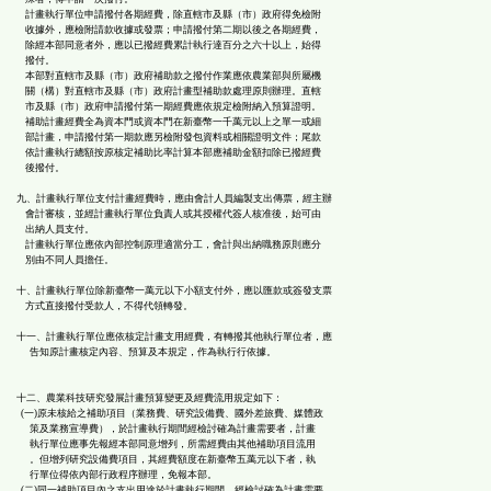
計畫執行單位申請撥付各期經費，除直轄市及縣（市）政府得免檢附
收據外，應檢附請款收據或發票；申請撥付第二期以後之各期經費，
除經本部同意者外，應以已撥經費累計執行達百分之六十以上，始得
撥付。
本部對直轄市及縣（市）政府補助款之撥付作業應依農業部與所屬機
關（構）對直轄市及縣（市）政府計畫型補助款處理原則辦理。直轄
市及縣（市）政府申請撥付第一期經費應依規定檢附納入預算證明。
補助計畫經費全為資本門或資本門在新臺幣一千萬元以上之單一或細
部計畫，申請撥付第一期款應另檢附發包資料或相關證明文件；尾款
依計畫執行總額按原核定補助比率計算本部應補助金額扣除已撥經費
後撥付。
九、計畫執行單位支付計畫經費時，應由會計人員編製支出傳票，經主辦
會計審核，並經計畫執行單位負責人或其授權代簽人核准後，始可由
出納人員支付。
計畫執行單位應依內部控制原理適當分工，會計與出納職務原則應分
別由不同人員擔任。
十、計畫執行單位除新臺幣一萬元以下小額支付外，應以匯款或簽發支票
方式直接撥付受款人，不得代領轉發。
十一、計畫執行單位應依核定計畫支用經費，有轉撥其他執行單位者，應
告知原計畫核定內容、預算及本規定，作為執行行依據。
十二、農業科技研究發展計畫預算變更及經費流用規定如下：
(一)原未核給之補助項目（業務費、研究設備費、國外差旅費、媒體政
策及業務宣導費），於計畫執行期間經檢討確為計畫需要者，計畫
執行單位應事先報經本部同意增列，所需經費由其他補助項目流用
。但增列研究設備費項目，其經費額度在新臺幣五萬元以下者，執
行單位得依內部行政程序辦理，免報本部。
(二)同一補助項目內之支出用途於計畫執行期間，經檢討確為計畫需要