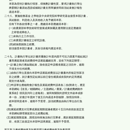
本部為管控計畫執行情形，得衡酌計畫性質，要求計畫執行單位
將委辦計畫原始憑證或補助計畫支用單據併同前項結束會計報告
函送本部 。
二十八、實施校務基金 之學校及中央研究院科學研究基金接受本部計畫，
其結餘款、利息收入及其他收入免予繳回本部。
但有下列各款情事之一者，應繳回本部應繳回本部：
(一)依農業部科學技術研究發展成果歸屬及運用辦法規定應繳回
之研發成果收入。
(二)未執行之工作項目。
(三)未購置計畫核定之研究設備。
(四)經抽查剔除之經費。
前項接受本部計畫者，其各項表報均應送本部。
二十九、計畫執行單位於計畫所屬會計年度內因不可抗力因素不能結束計
畫而應延期者其經費得申請展延繼續支用，並依下列規定辦理：
(一)計畫之執行應如期結束，除依規定申請獲准展延之項目外，逾期
不得支付任何經費。
(二)由執行單位直接向本部申請展延經費並以計畫書內所核定預算項
目之經費，於計畫預定結束以前已發生權責或依契約約定而應延
期支付者為限。
(三)申請單位應檢附會計報告及展延經費申請表各二份(附表七，應至
本部網站【首頁／相關網站 ／主題網站／農業／計畫經費網路作
業系統】填寫及列印上述報表)，連同有關契約證明文件副本或影
本一份，於會計年度終了後五日內函送本部核辦，除情況特殊，
經本部同意者外，逾期不予受理，該項經費改由執行單位自行負
擔。
(四)展延經費支付完畢或展延期限屆滿者應於十五日內依前款規定至
本部網站辦理展延部分之經費結報。
(五)展延期限屆滿，因情況特殊無法執行完畢者，應於展延期限屆滿
前，依第三款規定向本部申請再展延，逾期不予受理。
第五章 計畫經費抽查及財產管理計畫經費抽查及財產管理