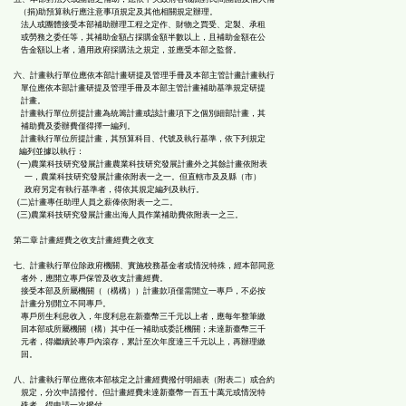
（捐)助預算執行應注意事項規定及其他相關規定辦理。
法人或團體接受本部補助辦理工程之定作、財物之買受、定製、承租
或勞務之委任等，其補助金額占採購金額半數以上，且補助金額在公
告金額以上者，適用政府採購法之規定，並應受本部之監督。
六、計畫執行單位應依本部計畫研提及管理手冊及本部主管計畫計畫執行
單位應依本部計畫研提及管理手冊及本部主管計畫補助基準規定研提
計畫。
計畫執行單位所提計畫為統籌計畫或該計畫項下之個別細部計畫，其
補助費及委辦費僅得擇一編列。
計畫執行單位所提計畫，其預算科目、代號及執行基準，依下列規定
編列並據以執行：
(一)農業科技研究發展計畫農業科技研究發展計畫外之其餘計畫依附表
一，農業科技研究發展計畫依附表一之一。但直轄市及及縣（市）
政府另定有執行基準者，得依其規定編列及執行。
(二)計畫專任助理人員之薪俸依附表一之二。
(三)農業科技研究發展計畫出海人員作業補助費依附表一之三。
第二章 計畫經費之收支計畫經費之收支
七、計畫執行單位除政府機關、實施校務基金者或情況特殊，經本部同意
者外，應開立專戶保管及收支計畫經費。
接受本部及所屬機關（（構構））計畫款項僅需開立一專戶，不必按
計畫分別開立不同專戶。
專戶所生利息收入，年度利息在新臺幣三千元以上者，應每年整筆繳
回本部或所屬機關（構）其中任一補助或委託機關；未達新臺幣三千
元者，得繼續於專戶內滾存，累計至次年度達三千元以上，再辦理繳
回。
八、計畫執行單位應依本部核定之計畫經費撥付明細表（附表二）或合約
規定，分次申請撥付。但計畫經費未達新臺幣一百五十萬元或情況特
殊者，得申請一次撥付。