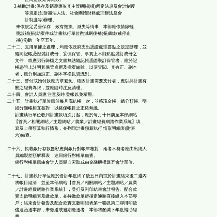
3.補助計畫:保存及銷毀應依其主管機關(構)所定法規及會計制度
等規定(如財團法人法、社會團體財務處理辦法及會
計制度等)辦理。
未依規定妥善保存，致有毀損、滅失等情事，本部應依情節輕
重該補(捐)助案件或計畫執行單位酌減嗣後補(捐)助款或停止
補(捐)助一年至五年。
二十二、支用單據之處理，均應依政府支出憑證處理要點之規定辦理，並
隨同記帳憑證裝訂成冊，妥慎保管。事實上不能粘貼裝訂成冊之
文件，或應另行歸檔之文書無法隨記帳憑證裝訂保管者，應於記
帳憑證上註明其保管處所及檔案編號，以便查閱。其有正、副本
者，應分別加註正、副本字樣以資識別。
二十三、暫付或預付款應力求避免，確因計畫需要支付者，應以與計畫有
關之經費為限，並應隨時注意清理。
二十四、會計人員應 注意及時 登帳以免積壓。
二十五、計畫執行單位應於每月底結帳一次，並將現金帳、總分類帳、明
細分類帳相互核對，以確保帳目之正確無訛。
計畫執行單位收到計畫款項次月起，應於每月十日前至本部網站
【首頁／相關網站／主題網站／農業／計畫經費網路作業系統】填
寫及上傳預算執行情形，並列印計畫預算執行 情形明細表(附表
六)備查。
二十六、帳載銀行存款餘額應與銀行對帳單核對，兩者不符者應由出納人
員編製差額解釋表，連同銀行對帳單備查。
銀行對帳單應由會計人員親自索取或由金融機構逕寄會計單位。
二十七、計畫執行單位應於會計年度終了後五日內或於計畫結束後二週內
將帳目結清，並至本部網站【首頁／相關網站／主題網站／農業
／計畫經費網路作業系統】，登打及列印結束會計報告、配合款
實支數明細表及繳款單，並持繳款單經指定通路直接繳入本部專
戶；結束會計報告及配合款實支數明細表第一聯及第二聯用印後
儘速函送本部，未繳送或逾期繳送者，本部將酌減下年度補助經
費。