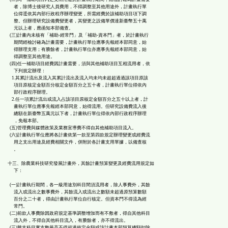
者，除博士後研究人員費用，不得調整至其他用途外，計畫執行單
位得逕依其內部行政程序辦理變更，所需經費於該補助項目項下調
整。但辦理研究設備費變更者，其變更之設備單價達新臺幣五十萬
元以上者，應函知本部備查。
(三)計畫內未核有「補助-經常門」及「補助-資本門」者，於計畫執行
期間經檢討確為計畫需要，計畫執行單位應事先報經本部同意，始
得辦理支用；有賸餘者，計畫執行單位亦應事先報經本部同意，始
得調整至其他用途。
(四)任一補助項目經費因計畫需要，須與其他補助項目互相流用者，依
下列規定辦理：
1.其累計流出及流入其累計流出及流入均未均未超超過過該項目原該
項目原核定金額百分核定金額百分之五十者，計畫執行單位得依內
部行政程序辦理。
2.任一項累計流出或流入占該項目原核定金額百分之五十以上者，計
畫執行單位應事先報經本部同意，始得流用。但研究設備費流入後
總額在新臺幣五萬元以下者，計畫執行單位得依內部行政程序辦理
，免報本部。
(五)管理費與媒體政策及業務宣導費不得自其他補助項目流入。
(六)計畫執行單位應將各計畫依第一款至第四款規定辦理變更或經費流
用之支出用途及經費相關文件，併附於各計畫支用單據，以備查核
。
十三、除農業科技研究發展計畫外，其餘計畫預算變更及經費流用規定如
下：
(一)計畫執行期間，各一級用途別科目間須流用者，除人事費外，其餘
流入或流出之數事費外，其餘流入或流出之數額未超過原預算數額
百分之二十者，得由計畫執行單位自行核定。但資本門不得流為經
常門。
(二)前款人事費除因政府規定基準調整增加而有不敷者，得自其他科目
流入外，不得自其他科目流入，有賸餘者，亦不得流出。
(三)雜支科目實支數最高不得超過核定金額或該計畫本部預算總額扣除