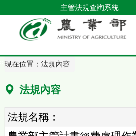
跳
主管法規查詢系統
到
主
要
內
容
區
::
塊
現在位置：
法規內容
法規內容
法規名稱：