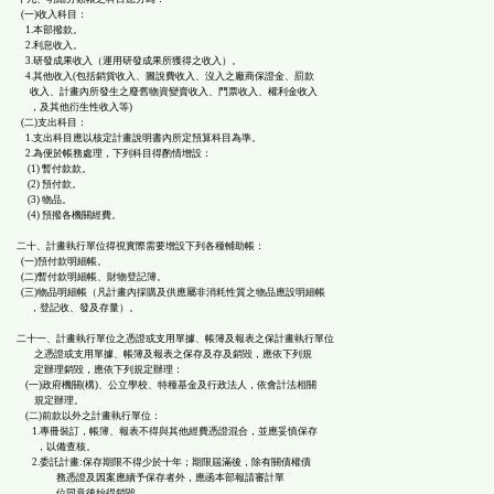
(一)收入科目：
1.本部撥款。
2.利息收入。
3.研發成果收入（運用研發成果所獲得之收入）。
4.其他收入(包括銷貨收入、圖說費收入、沒入之廠商保證金、罰款
收入、計畫內所發生之廢舊物資變賣收入、門票收入、權利金收入
，及其他衍生性收入等)
(二)支出科目：
1.支出科目應以核定計畫說明書內所定預算科目為準。
2.為便於帳務處理，下列科目得酌情增設：
(1) 暫付款款。
(2) 預付款。
(3) 物品。
(4) 預撥各機關經費。
二十、計畫執行單位得視實際需要增設下列各種輔助帳：
(一)預付款明細帳。
(二)暫付款明細帳、財物登記簿。
(三)物品明細帳（凡計畫內採購及供應屬非消耗性質之物品應設明細帳
，登記收、發及存量）。
二十一、計畫執行單位之憑證或支用單據、帳簿及報表之保計畫執行單位
之憑證或支用單據、帳簿及報表之保存及存及銷毀，應依下列規
定辦理銷毀，應依下列規定辦理：
(一)政府機關(構)、公立學校、特種基金及行政法人，依會計法相關
規定辦理。
(二)前款以外之計畫執行單位：
1.專冊裝訂，帳簿、報表不得與其他經費憑證混合，並應妥慎保存
，以備查核。
2.委託計畫:保存期限不得少於十年；期限屆滿後，除有關債權債
務憑證及因案應續予保存者外，應函本部報請審計單
位同意後始得銷毀。