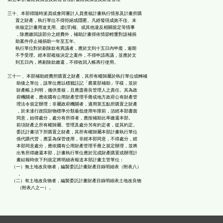
三十、本部得隨時派員或會同審計人員查核計畫執行情形及計畫所購
置之財產，執行單位不得拒絕或隱匿。凡經發現成效不佳、未
依核定計畫用途支用、虛(浮)報、或其他違反相關規定等情事
，除應繳回該部分之經費外，補助計畫得依情節輕重對該補捐
助案件停止補捐助一年至五年。
執行單位對於剔除款有異議者，應於文到十五日內申復，逾期
不予受理。經本部複核決定之案件，不得申請再議，並應於文
到五日內，將剔除款繳還，不得收回入帳再行使用。
三十一 、本部補助經費所購置之財產，其所有權歸屬於執行單位或轉補
助後之單位，該單位應以標籤註記「農業部補助」字樣，並於
財產帳上列明，備供查核，且應盡善良管理人之責任。其為政
府機關者，應依國有公用財產管理手冊或地方政府公有財產管
理法令規定辦理；非屬政府機關者，適用第五點所購置之財產
，於未達行政院財物標準分類最低使用年限前，須經本部書面
同意，始得處分，處分有所得者，應按補助比率繳還本部。
前項財產之所有權歸屬、管理及處分另有約定者，從其約定。
委託計畫項下所購置之財產，其所有權歸屬本部計畫執行單位
係代購代管，應妥為保管使用，非經本部同意，不得處分，經
本部同意處分，應依國有公用財產管理手冊之規定辦理，並將
出售所得繳還本部，計畫執行單位應於完成財產購置或辦理計
畫結報時依下列規定將明細表報送本部計畫主管單位：
（一）無土地改良物者，編製委託計畫財產目錄明細表（附表八）
。
（二）有土地改良物者，編製委託計畫財產目錄明細表土地改良物
（附表八之一）。