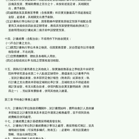
設備及投資、獎補助費後之百分之十，未按前述規定者，其相關支
出，應予剔除。
(四)媒體政策及業務宣導費（含推展費）科目實支數最高不得超過核定
金額，超過者，其相關支出應予剔除。
(五)計畫執行單位執行計畫，因客觀條件變更致原核定預算不能配合需
要而又未能依前四款規定辦理者，應填具預算變更明細表(附表三)
並敘明理由於計畫結束二個月前申請變更預算。
十四、計畫經費（含配合款）不得用作下列各款開支：
(一)不合計畫之支出。
(二)購買計畫執行單位本身之物資。但因業務需要，於自營超市以市場價
格取得者，不在此限。
(三)交際應酬費用、贈款及各種私人用款。
(四)已全額或依比率 扣抵之營業稅進項稅額。
十五、因執行計畫而產生之其他收入，除實施校務基金之學校及中央研究
院科學研究基金依第二十八點規定辧理外，應儘速存入計畫專戶內
，並於計畫結束後，依本部所定會計報告（附表四）結算收支；執
行計畫之支出應依本部核定補助比率計算，且補助支出不得超過前
揭計算金額，有支出配合款者，併填列配合款實支數明細表（附表
四之一），另結算有賸餘者，併同其他收入繳還。
第三章 平時會計事務之處理
十六、計畫執行單位除政府機關外，於計畫開始時，應即由會計人員依據
本部核定之計畫預算表及本規定作適當之帳務處理，並不得與其他
經費帳目併同處理。
十七、計畫經費之會計基礎應採用權責發生制。
十八、計畫執行單位對計畫經費會計事項之處理，應採用複式簿記，並具
備明細分類帳（可採用多欄式，附表五）；必要時，得另設置總分
類帳、現金出納登記簿。
十九、明細分類帳之科目應分為：