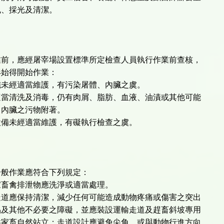
風、採光及清潔。
業前，應經屠宰場設置標準所定檢查人員執行作業前查核，
形始得開始作業：
施未經適當維護，有污染屠體、內臟之虞。
適當清洗及消毒，仍有肉屑、脂肪、血液、油漬或其他可能
內臟之污物附著。
設備未經適當維護，有礙執行檢查之虞。
一般作業應符合下列規定：
家畜禽排泄物應洗淨或適當處理。
走道應保持清潔，減少任何可能造成動物疼痛或傷害之突出
其他不必要之障礙，並應裝設運輸走道及趕畜斜坡專用
畜自然站立；走道設計應避免尖角，或與動物行進方向