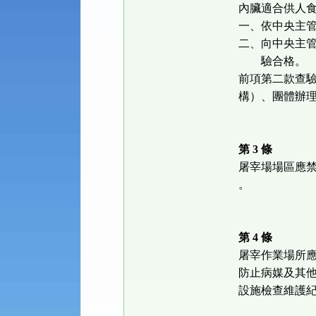
內臟適合供人
一、依中央主
二、向中央主
驗合格。
前項第二款查
構）、團體辦
第 3 條
屠宰場場區應
。
第 4 條
屠宰作業場所
防止病媒及其
設施檢查維護