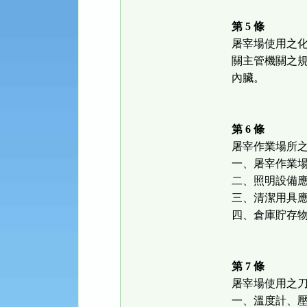
第 5 條
屠宰場使用之
關主管機關之
內臟。
第 6 條
屠宰作業場所
一、屠宰作業
二、照明設備
三、清潔用具
四、倉庫貯存
第 7 條
屠宰場使用之
一、溫度計、