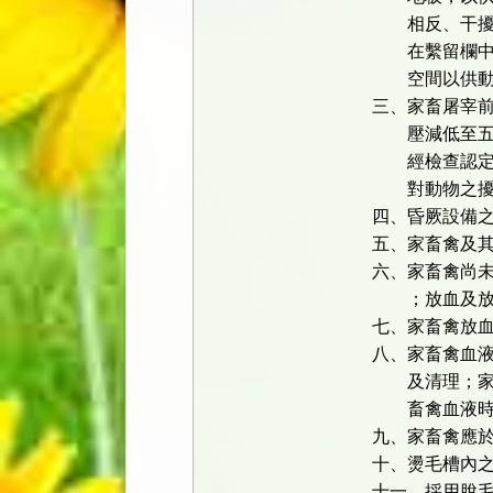
相反、干擾其
在繫留欄中，
空間以供動
三、家畜屠宰
壓減低至五十
經檢查認定為
對動物之擾
四、昏厥設備
五、家畜禽及
六、家畜禽尚
；放血及放血
七、家畜禽放
八、家畜禽血
及清理；家畜
畜禽血液時，
九、家畜禽應
十、燙毛槽內
十一、採用脫