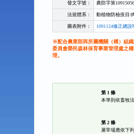
發文字號：
農防字第1091505
法規體系：
動植物防檢疫目/
圖表附件：
1091124修正總
※配合農業部與所屬機關（構）組織
委員會榮民森林保育事業管理處之權
理。
法
規
功
能
第 1 條
按
本準則依畜牧
鈕
區
第 2 條
屠宰場應依下