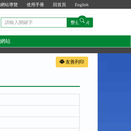
網站導覽
使用手冊
回首頁
English
請
整合查詢
輸
入
關
網站
鍵
字
友善列印