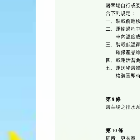
屠宰場自行或
合下列規定：
一、裝載前應
二、運輸過程
車內溫度或濕
三、裝載低溫
確保產品維
四、載運活畜
五、運送豬屠
格裝置即時追
第 9 條
屠宰場之排水
第 10 條
廁所、更衣室