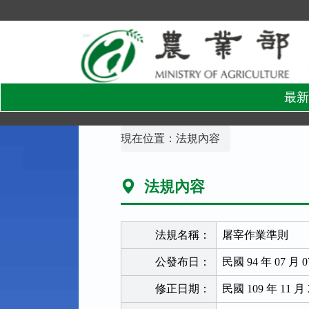
跳
到
主
要
內
容
區
塊
最新
:::
現在位置：
法規內容
法規內容
法規名稱：
屠宰作業準則
公發布日：
民國 94 年 07 月 0
修正日期：
民國 109 年 11 月 