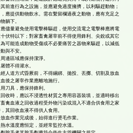
前進行為之設施，並應避免過度擁擠，以利驅趕動物；
應提供動物飲水。需在繫留欄過夜之動物，應有充足之
物躺下。
前應儘量避免使用電擊棒驅趕，使用交流電之電擊棒應將電
伏特以下；對家畜禽屠宰前不得使用鋒利、尖銳或其它
可能造成動物受傷或不必要痛苦之器物來驅趕，以減低
動與不安。
之周邊區域應保持潔淨。
其屠體不得灌水。
未經人道方式昏厥前，不得綑綁、拋投、丟擲、切割及放血
後之屠宰作業應離地施行。
血用刀具，應保持鋒利。
液回收時，應以不浸透性材質之專用容器裝填，並適時移出
禽血液之回收過程受外物污染或混入不適合供食用之家
其回收血液不得供人食用。
於放血作業完成後，始得進行燙毛作業。
之熱水溫度應恒定，並經常監控水溫。
毛劑脫毛者其脫毛劑應符合衛生主管機關之規定。