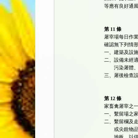
等應有良好通
第 11 條
屠宰場每日作
確認無下列情
一、建築及設
二、設備未經
污染屠體、
三、屠後檢查
第 12 條
家畜禽屠宰之
一、繫留場之
二、繫留欄及
或尖銳物品及
地板，以供家