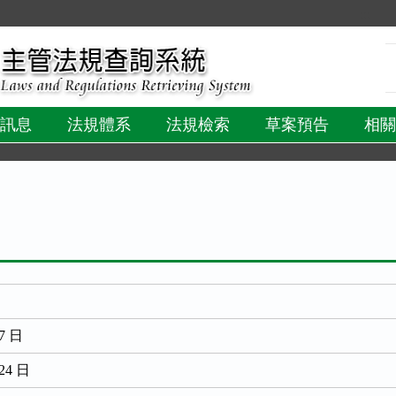
:::
訊息
法規體系
法規檢索
草案預告
相關
7 日
24 日