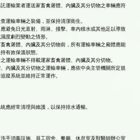
委託運輸業者運送家畜禽屠體、內臟及其分切物之車輛應符
檢查運輸車輛之裝備，並保持清潔衛生。
中應避免日光直射、雨淋、撞擊、車內積水或其他足以導致
度劇烈變動之情形。
家畜禽屠體、內臟及其分切物前，所有運輸車輛之廂體應能
持有效保溫狀態。
禽之運輸車輛不得載運家畜禽屠體、內臟及其分切物。
體、內臟及其分切物之運輸車輛，應依中央主管機關所定規
蹤系統並維持正常運作。
系統應經常清理與維護，以保持排水通暢。
、洗手消毒設施、員工宿舍、餐廳、休息室及獸醫師辦公室