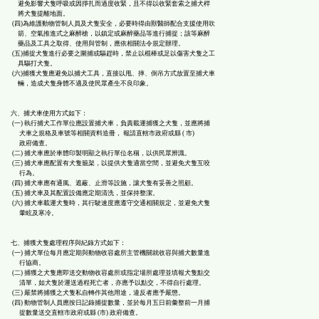
避免影響犬隻呼吸或因掙扎而過度收緊，且不得以收緊套索之捕犬桿
將犬隻提離地面。
(四)為維護動物管制人員及犬隻安全，必要時得由獸醫師配合支援使用吹
箭、空氣推進式之麻醉槍，以鎮定或麻醉藥品等進行捕捉；該等麻醉
藥品及工具之取得、使用與管制，應依相關法令規定辦理。
(五)捕捉犬隻進行必要之圍捕或驅趕時，禁止以棍棒或足以傷害犬隻之工
具驅打犬隻。
(六)捕獲犬隻應避免以捕犬工具，直接以甩、摔、倒吊方式放置至捕犬車
輛，造成犬隻身體不適及使民眾產生不良印象。
六、捕犬車使用方式如下：
(一) 執行捕犬工作單位應設置捕犬車，負責載運捕獲之犬隻，並應將捕
犬車之規格及車號等相關資料造冊， 報請直轄市政府或縣 ( 市)
政府備查。
(二) 捕犬車應於車體印製明顯之執行單位名稱，以供民眾辨識。
(三) 捕犬車應配置有犬隻籠架，以提供犬隻適當空間，並避免犬隻互咬
行為。
(四) 捕犬車應有通風、遮蔽、止滑等設施，讓犬隻有妥善之照顧。
(五) 捕犬車及其配置設備應定期清洗，並保持整潔。
(六) 捕犬車載運犬隻時，其行駛速度應遵守交通相關規定，並避免犬隻
暈眩及寒冷。
七、捕獲犬隻處理程序與紀錄方式如下：
(一) 捕犬單位每月應定期與動物收容處所主管機關就收容與捕犬數量進
行協商。
(二) 捕獲之犬隻應即送交動物收容處所或指定場所處理並填報犬隻點交
清單，如犬隻於運送過程死亡者，亦應予以點交，不得自行處理。
(三) 嚴禁將捕獲之犬隻私自轉作其他用途，違反者應予嚴懲。
(四) 動物管制人員應按日記錄捕捉數量，並於每月五日前彙整前一月捕
捉數量送交直轄市政府或縣 (市) 政府備查。