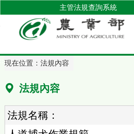
跳
主管法規查詢系統
到
主
要
內
容
區
::
塊
現在位置：
法規內容
法規內容
法規名稱：