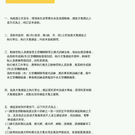
能
一、為維護公共安全，環境衛生並尊重生命及保護動物，捕捉犬隻應以人
按
道方式為之，特訂定本規範。
二、直轄市政府、縣 (市) 政府、鄉 (鎮、市、區) 公所負責犬隻捕捉之
鈕
執行單位，執行犬隻捕捉，均依本規範辦理。
區
三、動物管制人員應接受主管機關辦理之捕犬訓練合格，發給結業證書後，
由直轄市或縣(市)主管機關核發識別證。執行犬隻捕捉作業時，動物管
制人員應佩帶識別證，供民眾辨識。
執行捕犬工作單位，應將執行捕犬之動物管制人員造冊，報直轄市或縣
(市)主管機關備查。
直轄市或縣（市）主管機關辦理捕犬訓練，應於事前將訓練計畫，報中
央主管機關核備；事後將訓練成果報請中央主管機關備查。
四、負責犬隻捕捉之執行單位，應設置民眾申請捕犬專線，受理民眾有關
犬隻捕捉案件，並配合安排捕捉犬隻之服務。
五、捕捉器材與作業技巧，以下列方式為之：
(一)嚴禁使用動物保護法第十四條之一第一項所定不得用於捕捉動物之方
法，及其他足以造成犬隻傷害或不人道之捕捉器材，包括鐵絲、電擊
棒或捕犬夾等。
(二)捕犬器材應以皮繩、捕犬網、捕犬桿、網槍、誘捕籠、誘捕圍籬等工
具。
(三)使用前款捕犬桿時應注意犬隻生理反應及呼吸狀況。套索鬆緊應適度，