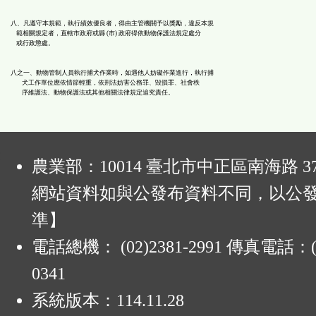
八、凡遵守本規範，執行績效優良者，得由主管機關予以獎勵，違反本規
範相關規定者，直轄市政府或縣 (市) 政府得依動物保護法規定處分
或行政懲處。
八之一、動物管制人員執行捕犬作業時，如遇他人妨礙作業進行，執行捕
犬工作單位應依情節輕重，依刑法妨害公務罪、毀損罪、社會秩
序維護法、動物保護法或其他相關法律規定追究責任。
:
農業部：10014 臺北市中正區南海路 37
網站資料如與公發布資料不同，以公
準】
電話總機： (02)2381-2991 傳真電話：(0
0341
系統版本：
114.11.28