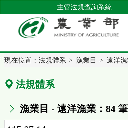
跳
主管法規查詢系統
到
主
要
內
容
區
::
塊
現在位置：
法規體系
漁業目
遠洋漁
法規體系
漁業目 - 遠洋漁業：84 筆