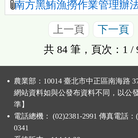
南方黑鮪漁撈作業管理辦
上一頁
下一頁
共 84 筆，頁次：1 / 
:
農業部：10014 臺北市中正區南海路 37
網站資料如與公發布資料不同，以公
準】
電話總機： (02)2381-2991 傳真電話：(0
0341