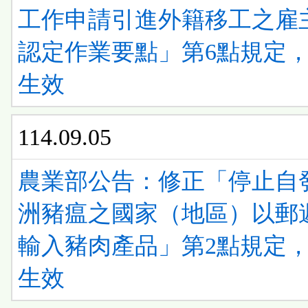
工作申請引進外籍移工之雇
認定作業要點」第6點規定
生效
114.09.05
農業部公告：修正「停止自
洲豬瘟之國家（地區）以郵
輸入豬肉產品」第2點規定
生效