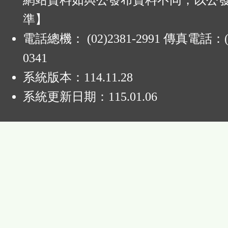
網站資料如與公發布資料不同，以公
準】
電話總機： (02)2381-2991 傳真電話：(0
0341
系統版本：
114.11.28
系統更新日期：
115.01.06