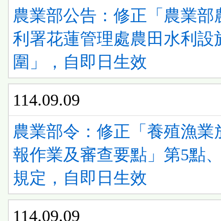
清
ENTER
農業部公告：修正「農業部
看
單)
查
利署花蓮管理處農田水利設
清
看
圍」，自即日生效
單)
清
114.09.09
單)
農業部令：修正「養殖漁業
報作業及審查要點」第5點、
規定，自即日生效
114.09.09