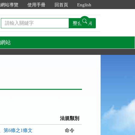
網站導覽
使用手冊
回首頁
English
請
整合查詢
輸
入
關
網站
鍵
字
法規類別
、第6條之1條文
命令