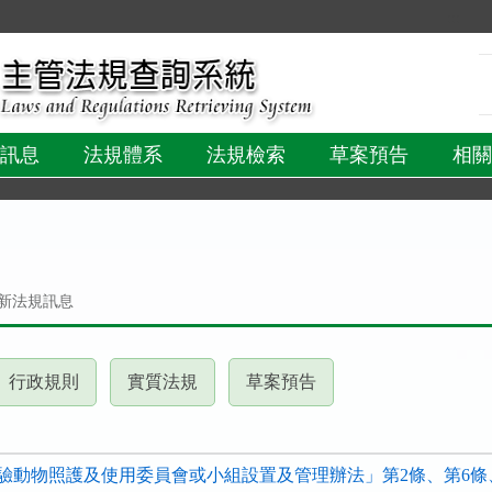
:::
訊息
法規體系
法規檢索
草案預告
相關
新法規訊息
(請
(請
(請
行政規則
實質法規
草案預告
按
按
按
下
下
下
ER
ENTER
ENTER
ENTER
驗動物照護及使用委員會或小組設置及管理辦法」第2條、第6條
查
查
查