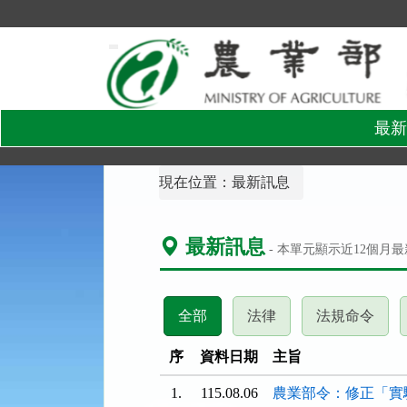
跳
到
主
要
內
容
區
塊
最新
:::
現在位置：
最新訊息
最新訊息
- 本單元顯示近
12
個月最
(請
(請
(請
全部
法律
法規命令
按
按
按
下
下
下
序
資料日期
主旨
ENTER
ENTER
ENT
1.
115.08.06
農業部令：修正「實
查
查
查