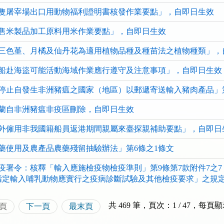
看
看
看
隻屠宰場出口用動物福利證明書核發作業要點」，自即日生效
清
清
清
單)
單)
單)
售米製品加工原料用米作業要點」，自即日生效
三色堇、月橘及仙丹花為適用植物品種及種苗法之植物種類」，
船赴海盜可能活動海域作業應行遵守及注意事項」，自即日生效
停止自發生非洲豬瘟之國家（地區）以郵遞寄送輸入豬肉產品」
蘭自非洲豬瘟非疫區刪除，自即日生效
外僱用非我國籍船員返港期間親屬來臺探親補助要點」，自即日
藥使用及農產品農藥殘留抽驗辦法」第6條之1條文
疫署令：核釋「輸入應施檢疫物檢疫準則」第9條第7款附件7之
指定輸入哺乳動物應實行之疫病診斷試驗及其他檢疫要求」之規
共 469 筆，頁次：1 / 47
，
每頁顯
頁
下一頁
最末頁