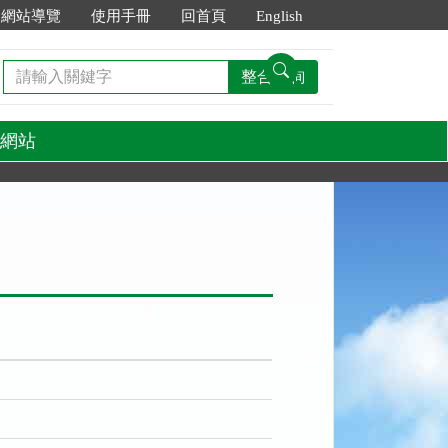
網站導覽
使用手冊
回首頁
English
請
整合查詢
輸
入
關
網站
鍵
字