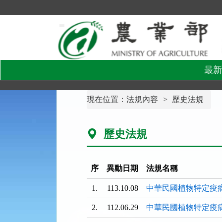
跳
到
主
要
內
容
區
塊
最新
:::
現在位置：
法規內容
歷史法規
歷史法規
序
異動日期
法規名稱
1.
113.10.08
中華民國植物特定疫
2.
112.06.29
中華民國植物特定疫