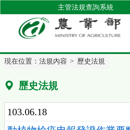
跳
主管法規查詢系統
到
主
要
內
容
區
::
塊
現在位置：
法規內容
歷史法規
歷史法規
103.06.18