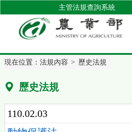
跳
主管法規查詢系統
到
主
要
內
容
區
::
塊
現在位置：
法規內容
歷史法規
歷史法規
110.02.03