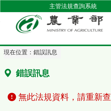
跳
主管法規查詢系統
到
主
要
內
容
區
::
塊
現在位置：
錯誤訊息
錯誤訊息
無此法規資料，請重新查