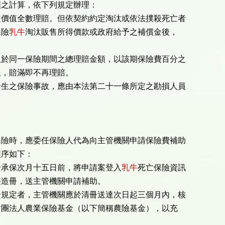
額之計算，依下列規定辦理：
定價值全數理賠。但依契約約定淘汰或依法撲殺死亡者
險
乳牛
淘汰販售所得價款或政府給予之補償金後，
人於同一保險期間之總理賠金額，以該期保險費百分之
，賠滿即不再理賠。
發生之保險事故，應由本法第二十一條所定之勘損人員
保險時，應委任保險人代為向主管機關申請保險費補助
程序如下：
於承保次月十五日前，將申請案登入
乳牛
死亡保險資訊
造冊，送主管機關申請補助。
合規定者，主管機關應於清冊送達次日起三個月內，核
團法人農業保險基金（以下簡稱農險基金），以充