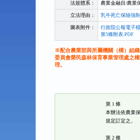
法規體系：
農業金融目/農業
立法理由：
乳牛死亡保險強制
圖表附件：
行政院公報電子檔.
第5條附表.PDF
※配合農業部與所屬機關（構）組織
委員會榮民森林保育事業管理處之權
理。
法
規
功
能
第 1 條
按
鈕
本辦法依農業
區
規定訂定之。
第 2 條