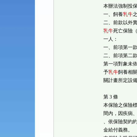
本辦法強制投
一、飼養
乳牛
二、前款以外
乳牛
死亡保險
一人：
一、前項第一
二、前項第二
第一項對象未
予
乳牛
飼養相
關計畫所定設
第 3 條
本保險之保險
間內，因疾病
、依保險契約
金給付義務。