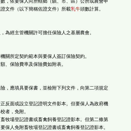
頭數，依要保人向所轄鄉（鎮、市、區）公所或農會申
佐證文件（以下簡稱佐證文件）所載
乳牛
頭數計算。
人，為經主管機關許可擔任保險人之基層農會。
管機關所定契約範本與要保人簽訂保險契約。
金額、保險費率及保險費如附表。
保險，應填具要保書，並檢附下列文件，向第二項規定
：
證正反面或設立登記證明文件影本。但要保人為政府機
校者，免附。
及畜牧場登記證書或畜禽飼養登記證影本。但第二條第
要保人免附畜牧場登記證書或畜禽飼養登記證影本。