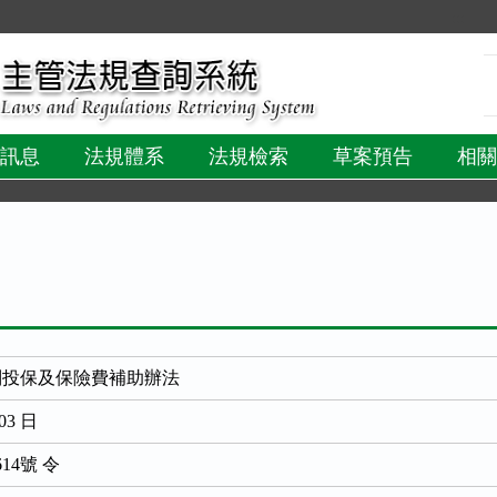
:::
訊息
法規體系
法規檢索
草案預告
相關
制投保及保險費補助辦法
03 日
614號 令