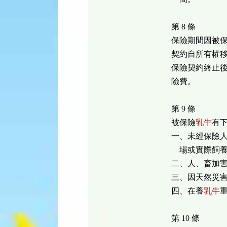
第 8 條
保險期間因被
契約自所有權
保險契約終止
險費。
第 9 條
被保險
乳牛
有
一、未經保險
場或實際飼養
二、人、畜加
三、因天然災
四、在養
乳牛
第 10 條