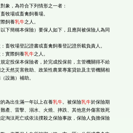
保對象，為符合下列情形之一者：
之畜牧場或畜禽飼養場。
實際飼養
乳牛
之人。
（以下簡稱本保險）要保人如下，且應與被保險人為同
款：畜牧場登記證書或畜禽飼養登記證所載負責人。
款：實際飼養
乳牛
之人。
依規定投保本保險者，於完成投保前，主管機關得不給
關之天然災害救助、政策性農業專案貸款及主管機關相
備（設施）補助。
標的為出生滿一年以上在養
乳牛
。被保險
乳牛
於保險期
、難產、雷擊、溺水、火燒、摔跌、其他意外傷害致死
約定淘汰死亡或依法撲殺之保險事故，保險人負擔保險