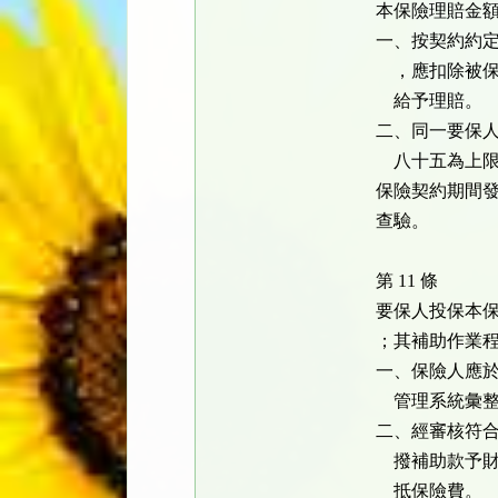
本保險理賠金
一、按契約約
，應扣除被保
給予理賠。
二、同一要保
八十五為上限
保險契約期間
查驗。
第 11 條
要保人投保本
；其補助作業
一、保險人應
管理系統彙整
二、經審核符
撥補助款予財
抵保險費。