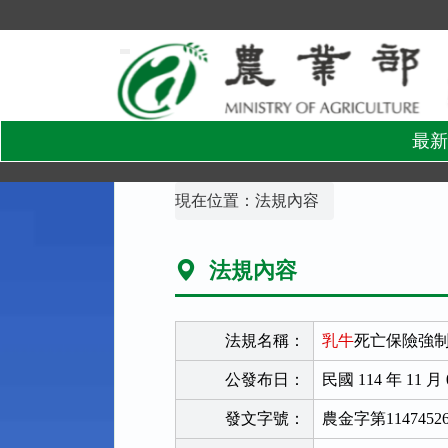
跳
到
主
要
內
容
區
塊
最新
:::
現在位置：
法規內容
法規內容
法規名稱：
乳牛
死亡保險強
公發布日：
民國 114 年 11 月 
發文字號：
農金字第1147452