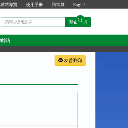
網站導覽
使用手冊
回首頁
English
請
整合查詢
輸
入
關
網站
鍵
字
友善列印