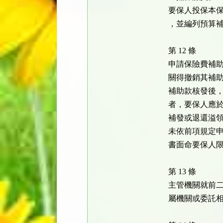
要保人投保本
，並編列預算
第 12 條
申請保險費補
關得撤銷其補
補助款核發後
者，要保人應
補發或退還溢
未依前項規定
書面命要保人
第 13 條
主管機關就前
屬機關或委託