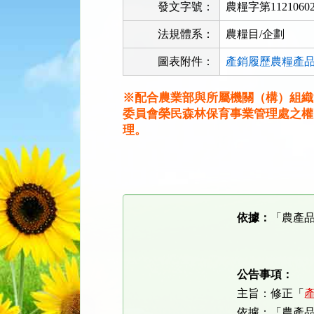
發文字號：
農糧字第1121060
法規體系：
農糧目/企劃
圖表附件：
產銷履歷農糧產品
※配合農業部與所屬機關（構）組織
委員會榮民森林保育事業管理處之權
理。
法
規
功
能
依據：
「農產
按
鈕
區
公告事項：
主旨：修正「
依據：「農產