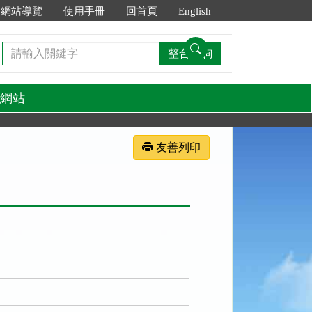
網站導覽
使用手冊
回首頁
English
請
整合查詢
輸
入
關
網站
鍵
字
友善列印