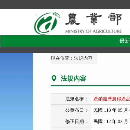
跳
到
主
要
內
容
區
塊
最新
:::
現在位置：
法規內容
法規內容
法規名稱：
產銷履歷農糧產
公發布日：
民國 110 年 05 月 
修正日期：
民國 112 年 03 月 