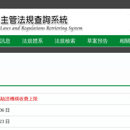
:::
訊息
法規體系
法規檢索
草案預告
相關
品驗證機構收費上限
06 日
23 日