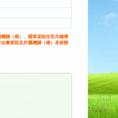
屬機關（構）、國軍退除役官兵輔導
皆由農業部及所屬機關（構）承接辦