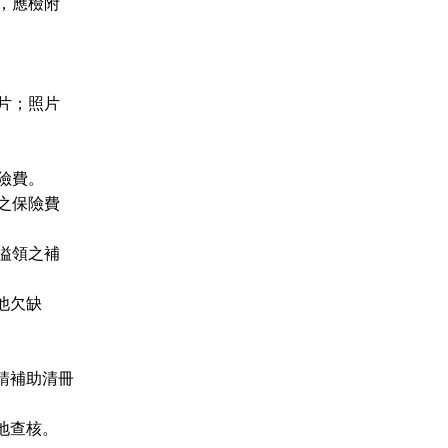
，應檢附
片；照片
險費。
之保險費
溢領之補
他欠缺
請補助清冊
地查核。