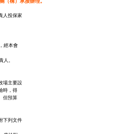
機關（構）承接辦理。
責人投保家
，經本會
責人。
牧場主要設
險時，得
。但預算
附下列文件