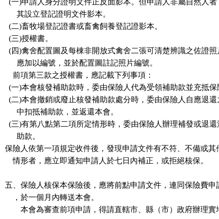
(一)申請人身分證明文件正反面影本。但申請人非屬自然人者
其設立登記證明文件影本。
(二)畜牧場登記證書或畜禽飼養登記證影本。
(三)授權書。
(四)禽舍配置圖及每棟非開放式禽舍二張可清楚辨識之佐證照
應加以編號，並於配置圖註記照片編號。
前項第三款之授權書，應記載下列事項：
(一)本會核發補助款時，委由保險人代為受領補助款並充抵保
(二)本會撤銷或廢止核發補助款處分時，委由保險人自應退還
中扣抵補助款，並返還本會。
(三)有第八點第二項所定情形時，委由保險人辦理補發或退還
助款。
保險人依第一項規定收件後，發現申請文件有不符、不備或其
情形者，應立即通知申請人於七日內補正，或拒絕核保。
五、保險人核保本保險後，應將前點申請文件，連同保險費申
，於一個月內轉送本會。
本會為審查前項申請，得請直轄市、縣（市）政府辦理實