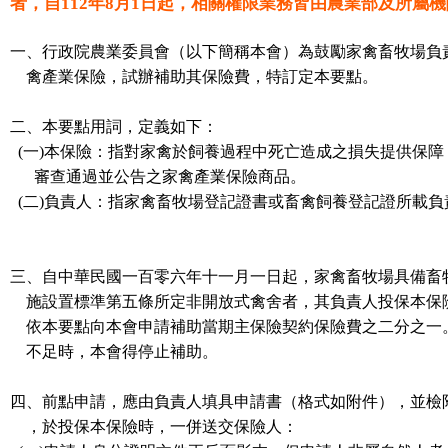
者，自112年8月1日起，相關權限業務皆由農業部及所屬
一、行政院農業委員會（以下簡稱本會）為鼓勵家禽畜牧場負
禽產業保險，試辦補助其保險費，特訂定本要點。
二、本要點用詞，定義如下：
(一)本保險：指對家禽於飼養過程中死亡造成之損失提供保障
審查通過並公告之家禽產業保險商品。
(二)負責人：指家禽畜牧場登記證書或畜禽飼養登記證所載負
三、自中華民國一百零六年十一月一日起，家禽畜牧場具備畜
施設置標準第五條所定非開放式禽舍者，其負責人投保本保
依本要點向本會申請補助當期主保險契約保險費之二分之一
不足時，本會得停止補助。
四、前點申請，應由負責人填具申請書（格式如附件），並檢
，於投保本保險時，一併送交保險人：