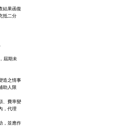
查結果函復
充抵二分
。
，屆期未
變造之情事
補助人限
額、費率變
內，代理
助，並應作