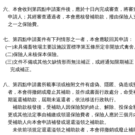
六、本會收到第四點申請案件後，應於十日內完成審查，將審
申請人；其經審查通過者，本會應核發補助款，撥由保險人
之一之保險費。
七、第四點申請案件有下列情形之一者，本會應駁回其申請：
(一)未具備畜牧場主要設施設置標準第五條所定非開放式禽舍
(二)保險人未核保本保險。
(三)文件不備或其他欠缺情形而無法補正，或經通知限期補正
完成補正。
八、第四點申請書所載事項或檢附文件有虛偽、隱匿、偽造或
者，本會得撤銷或廢止其補助，並作成書面行政處分，命受
期返還補助款，屆期未返還者，依法移送行政執行。
補助款核發後，受補助人因保險契約終止、解除、投保金
更或其他法定事由補繳或領退保險費者，保險人應於三個月
受補助人向本會申請補發或退還溢領之補助款。
未依前項規定退還溢領之補助款者，本會得撤銷或廢止補