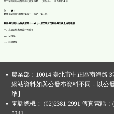
第三項所定動物傳染病之特定種類」（如附件），並自即日生效。
鈕
依 據：
動物傳染病防治條例第四十一條之一第三項。
區
動物傳染病防治條例第四十一條之一第三項所定動物傳染病之特定種類
一、高病原性家禽流行性感冒。
二、口蹄疫。
三、非洲豬瘟。
:
農業部：10014 臺北市中正區南海路 37
網站資料如與公發布資料不同，以公
準】
電話總機： (02)2381-2991 傳真電話：(0
0341