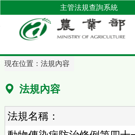
跳
主管法規查詢系統
到
主
要
內
容
區
::
塊
現在位置：
法規內容
法規內容
法規名稱：