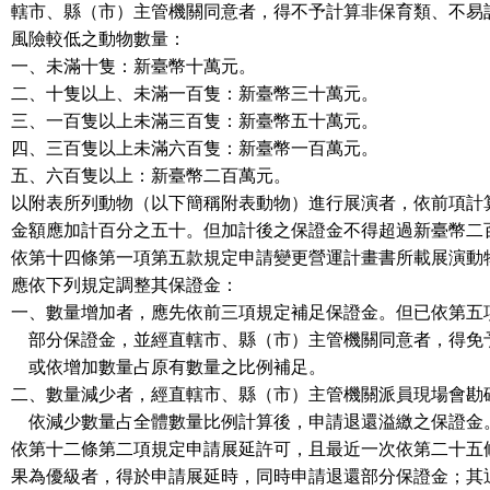
轄市、縣（市）主管機關同意者，得不予計算非保育類、不易
風險較低之動物數量：
一、未滿十隻：新臺幣十萬元。
二、十隻以上、未滿一百隻：新臺幣三十萬元。
三、一百隻以上未滿三百隻：新臺幣五十萬元。
四、三百隻以上未滿六百隻：新臺幣一百萬元。
五、六百隻以上：新臺幣二百萬元。
以附表所列動物（以下簡稱附表動物）進行展演者，依前項計
金額應加計百分之五十。但加計後之保證金不得超過新臺幣二
依第十四條第一項第五款規定申請變更營運計畫書所載展演動
應依下列規定調整其保證金：
一、數量增加者，應先依前三項規定補足保證金。但已依第五
部分保證金，並經直轄市、縣（市）主管機關同意者，得免
或依增加數量占原有數量之比例補足。
二、數量減少者，經直轄市、縣（市）主管機關派員現場會勘
依減少數量占全體數量比例計算後，申請退還溢繳之保證金
依第十二條第二項規定申請展延許可，且最近一次依第二十五
果為優級者，得於申請展延時，同時申請退還部分保證金；其