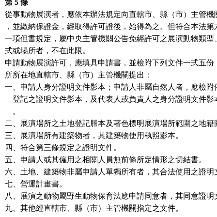
第 5 條
從事動物展演者，應依本辦法規定向直轄市、縣（市）主管機
，並繳納保證金，經取得許可證後，始得為之。但符合本法第
一項但書規定，屬中央主管機關公告免經許可之展演動物類型
式或場所者，不在此限。
申請動物展演許可，應填具申請書，並檢附下列文件一式五份
所所在地直轄市、縣（市）主管機關提出：
一、申請人身分證明文件影本；申請人非屬自然人者，應檢附
登記之證明文件影本，及代表人或負責人之身分證明文件影
。
二、展演場所之土地登記謄本及著色標明展演場所範圍之地籍
三、展演場所有建築物者，其建築物使用執照影本。
四、符合第三條規定之證明文件。
五、申請人或其僱用之相關人員無前條所定情形之切結書。
六、土地、建築物非屬申請人單獨所有者，其合法使用之證明
七、營運計畫書。
八、展演之動物屬野生動物保育法應申請同意者，其同意證明
九、其他經直轄市、縣（市）主管機關指定之文件。