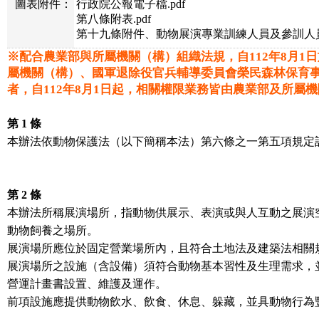
圖表附件：
行政院公報電子檔.pdf
第八條附表.pdf
第十九條附件、動物展演專業訓練人員及參訓人員應
※配合農業部與所屬機關（構）組織法規，自112年8月1
屬機關（構）、國軍退除役官兵輔導委員會榮民森林保育
者，自112年8月1日起，相關權限業務皆由農業部及所屬
第 1 條
本辦法依動物保護法（以下簡稱本法）第六條之一第五項規定
第 2 條
本辦法所稱展演場所，指動物供展示、表演或與人互動之展演
動物飼養之場所。
展演場所應位於固定營業場所內，且符合土地法及建築法相關
展演場所之設施（含設備）須符合動物基本習性及生理需求，
營運計畫書設置、維護及運作。
前項設施應提供動物飲水、飲食、休息、躲藏，並具動物行為