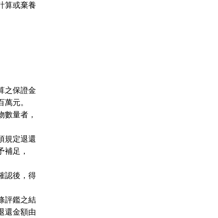
計算或棄養
算之保證金
百萬元。
物數量者，
項規定退還
予補足，
確認後，得
。
條評鑑之結
退還金額由