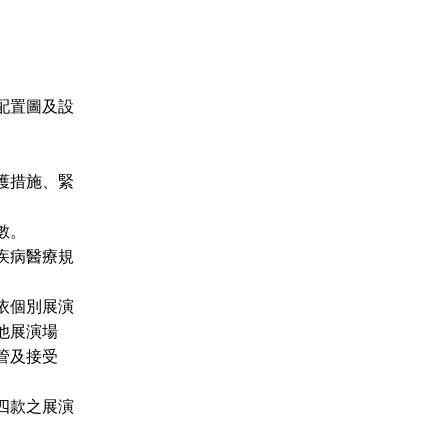
配置圖及設
護措施、緊
數。
疾病醫療規
依個別展演
他展演場
管及接受
四款之展演