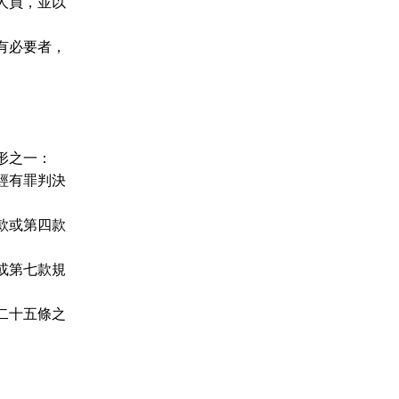
人員，並以
有必要者，
形之一：
經有罪判決
款或第四款
或第七款規
二十五條之