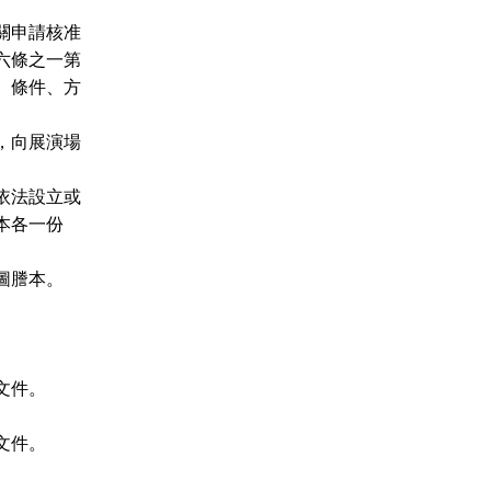
關申請核准
六條之一第
、條件、方
，向展演場
依法設立或
本各一份
圖謄本。
文件。
文件。